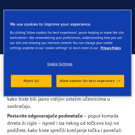
Kako da zamenite gumu
We use cookies to improve your experience.
By clicking "Allow cookies for best experience", you're helping us make the site
work better--like remembering your preferences, understanding how you use
our site and showing you relevant content. You can change your cookie
Vodič za zamenu probušenih guma
settings anytime in our "cookie settings" or learn more in our
Privacy Policy
Parkirajte vozilo
na ravnu površinu, podalje od
Cookie Settings
saobraćaja.
Koristite sva četiri pokazivača pravca
i druga sredstva
Reject All
Allow cookies for best experience -->
upozoravanja propisana zakonom o putevima u vašoj
zemlji (npr. svetloodbojni prsluk, sigurnosni trougao)
kako biste bili jasno vidljivi ostalim učesnicima u
saobraćaju.
Postavite odgovarajuće podmetače
– poput komada
drveta ili cigle – ispred i iza nekog od točkova koji ne
podižete, kako biste sprečili kotrljanje točka i povećali