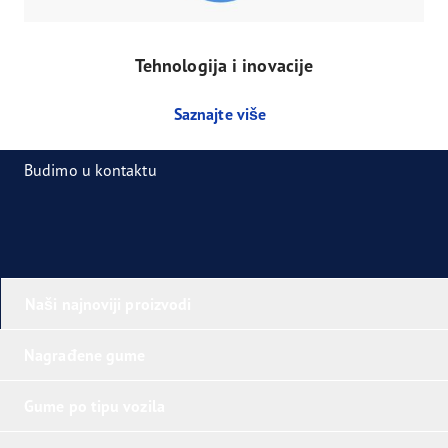
Tehnologija i inovacije
Saznajte više
Budimo u kontaktu
Naši najnoviji proizvodi
Nagrađene gume
Gume po tipu vozila