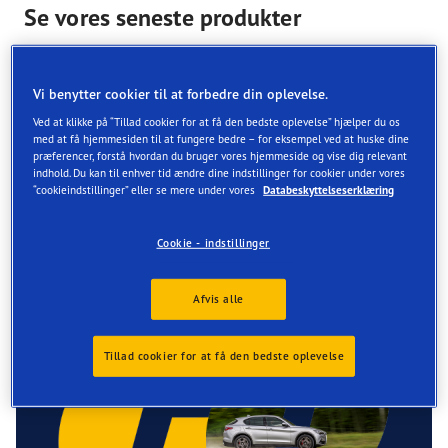
Se vores seneste produkter
Den ultimative køreoplevelse begynder med
kvalitetsdæk.
Vi benytter cookier til at forbedre din oplevelse.
Ved at klikke på “Tillad cookier for at få den bedste oplevelse” hjælper du os
med at få hjemmesiden til at fungere bedre – for eksempel ved at huske dine
præferencer, forstå hvordan du bruger vores hjemmeside og vise dig relevant
indhold. Du kan til enhver tid ændre dine indstillinger for cookier under vores
“cookieindstillinger” eller se mere under vores
Databeskyttelseserklæring
Cookie - indstillinger
Find hurtigt din nærmeste butik
Afvis alle
Tillad cookier for at få den bedste oplevelse