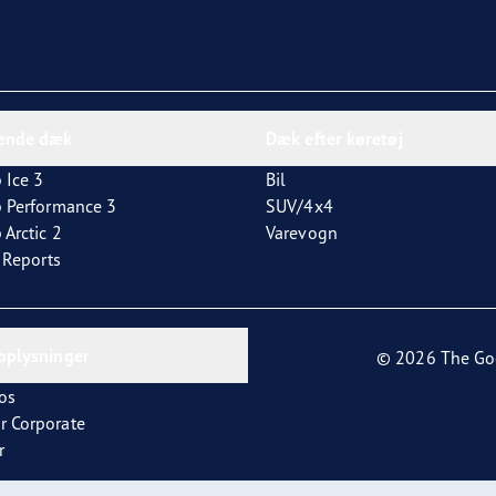
dende dæk
Dæk efter køretøj
 Ice 3
Bil
p Performance 3
SUV/4x4
 Arctic 2
Varevogn
t Reports
oplysninger
© 2026 The Go
os
r Corporate
r