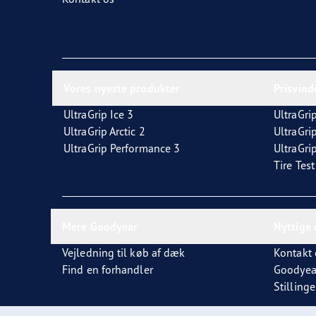
Vores nyeste produkter
Prisvin
UltraGrip Ice 3
UltraGrip
UltraGrip Arctic 2
UltraGri
UltraGrip Performance 3
UltraGrip
Tire Tes
Mere Goodyear
Nyttige 
Vejledning til køb af dæk
Kontakt 
Find en forhandler
Goodyea
Stillinge