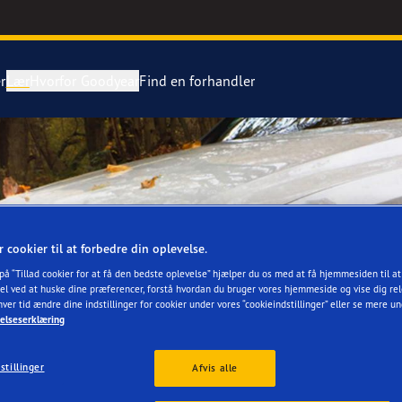
r
Lær
Hvorfor Goodyear
Find en forhandler
tning af dæk
ientgrip Performance 2
ing af en punktering
e F1 Asymmetric 6
r cookier til at forbedre din oplevelse.
Grip Ice 3
 på “Tillad cookier for at få den bedste oplevelse” hjælper du os med at få hjemmesiden til a
el ved at huske dine præferencer, forstå hvordan du bruger vores hjemmeside og vise dig rel
hver tid ændre dine indstillinger for cookier under vores “cookieindstillinger” eller se mere u
or 4Seasons GEN-3
elseserklæring
aGrip Performance 3
stillinger
Afvis alle