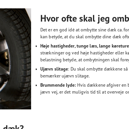
Hvor ofte skal jeg om
Det er en god idé at ombytte sine dæk ca. fo
kan betyde, at du skal ombytte dine dæk ofte
Høje hastigheder, tunge læs, lange køretur
strækninger og ved høje hastigheder eller k
belastning betyde, at ombytningen skal fore
Ujævn slitage
: Du skal ombytte dækkene så 
bemærker ujævn slitage.
Brummende lyde:
Hvis dækkene afgiver en 
jævn vej, er det muligvis tid til at overveje 
e dæk?