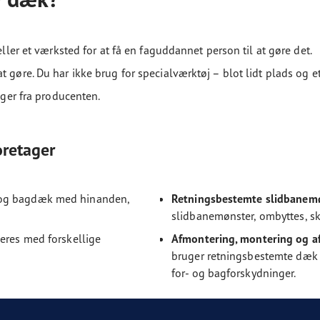
eller et værksted for at få en faguddannet person til at gøre det.
 gøre. Du har ikke brug for specialværktøj – blot lidt plads og et
nger fra producenten.
oretager
og bagdæk med hinanden,
Retningsbestemte slidbanem
slidbanemønster, ombyttes, sk
veres med forskellige
Afmontering, montering og a
bruger retningsbestemte dæk i 
for- og bagforskydninger.