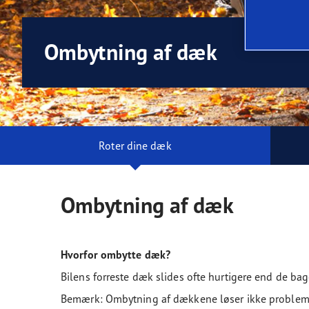
Ordliste for dæk
Goodyear RACING
Ombytning af dæk
Roter dine dæk
Ombytning af dæk
Hvorfor ombytte dæk?
Bilens forreste dæk slides ofte hurtigere end de bag
Bemærk: Ombytning af dækkene løser ikke problemer,