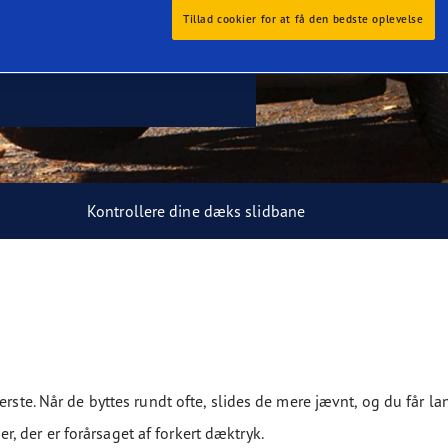
Tillad cookier for at få den bedste oplevelse
Kontrollere dine dæks slidbane
erste. Når de byttes rundt ofte, slides de mere jævnt, og du får l
 der er forårsaget af forkert dæktryk.