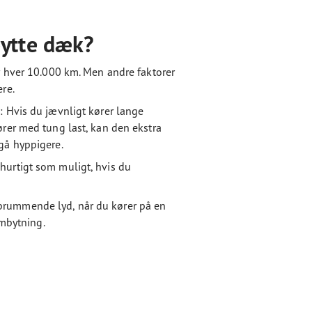
bytte dæk?
r hver 10.000 km. Men andre faktorer
re.
e
: Hvis du jævnligt kører lange
ører med tung last, kan den ekstra
gå hyppigere.
hurtigt som muligt, hvis du
brummende lyd, når du kører på en
ombytning.