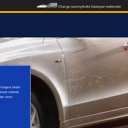
Change country
Andre Goodyear-websteder
t fungere bedre
evant indhold.
nder vores