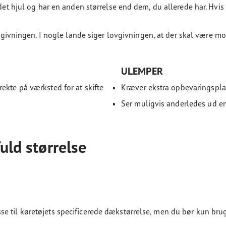
det hjul og har en anden størrelse end dem, du allerede har. Hvis 
 lovgivningen. I nogle lande siger lovgivningen, at der skal være
ULEMPER
ekte på værksted for at skifte
Kræver ekstra opbevaringsplads,
Ser muligvis anderledes ud e
fuld størrelse
e til køretøjets specificerede dækstørrelse, men du bør kun brug