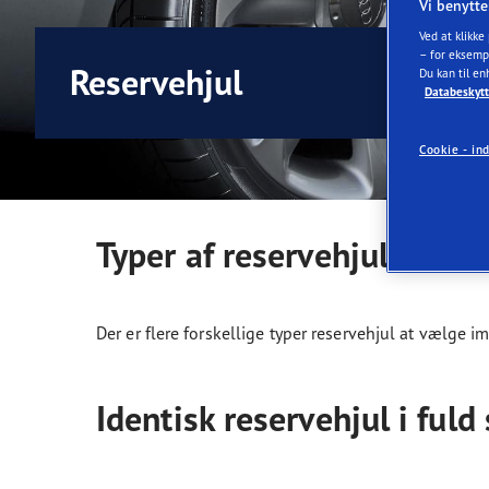
Vi benytte
Ordliste for dæk
Goodyear RACING
Ved at klikke
– for eksemp
Reservehjul
Du kan til en
Databeskytt
Cookie - ind
Typer af reservehjul
Der er flere forskellige typer reservehjul at vælge i
Identisk reservehjul i fuld 