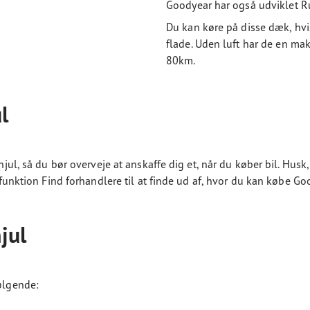
Goodyear har også udviklet 
Du kan køre på disse dæk, hvis
flade. Uden luft har de en ma
80km.
l
hjul, så du bør overveje at anskaffe dig et, når du køber bil. Husk
es funktion Find forhandlere til at finde ud af, hvor du kan købe 
jul
følgende: