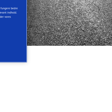
t fungere bedre
evant indhold.
nder vores