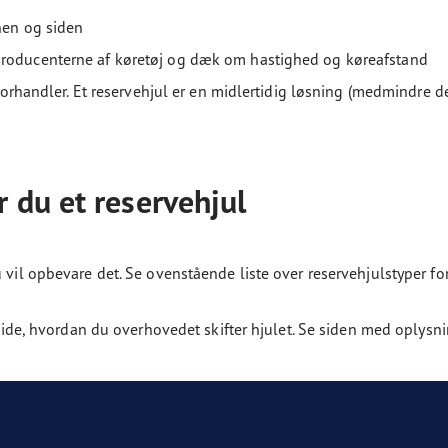
nen og siden
producenterne af køretøj og dæk om hastighed og køreafstand
 forhandler. Et reservehjul er en midlertidig løsning (medmindre de
 du et reservehjul
 vil opbevare det. Se ovenstående liste over reservehjulstyper fo
t vide, hvordan du overhovedet skifter hjulet. Se siden med oplysn