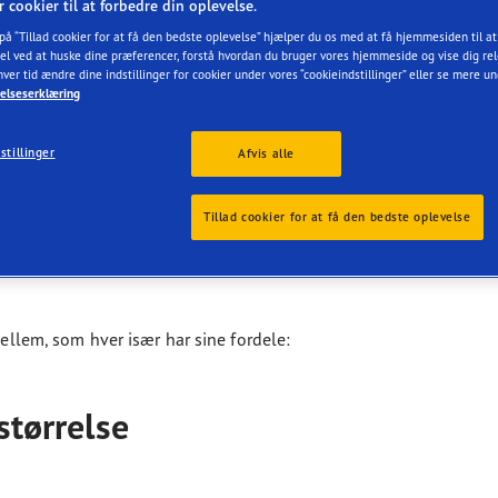
r cookier til at forbedre din oplevelse.
 på “Tillad cookier for at få den bedste oplevelse” hjælper du os med at få hjemmesiden til a
el ved at huske dine præferencer, forstå hvordan du bruger vores hjemmeside og vise dig rel
hver tid ændre dine indstillinger for cookier under vores “cookieindstillinger” eller se mere u
elseserklæring
stillinger
Afvis alle
Tillad cookier for at få den bedste oplevelse
mellem, som hver især har sine fordele:
størrelse