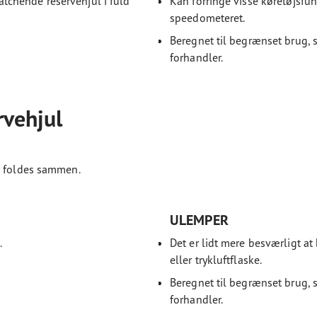
chende reservehjul i fuld
Kan forringe visse køretøjsfu
speedometeret.
Beregnet til begrænset brug, 
forhandler.
rvehjul
r foldes sammen.
ULEMPER
.
Det er lidt mere besværligt a
eller trykluftflaske.
Beregnet til begrænset brug, 
forhandler.