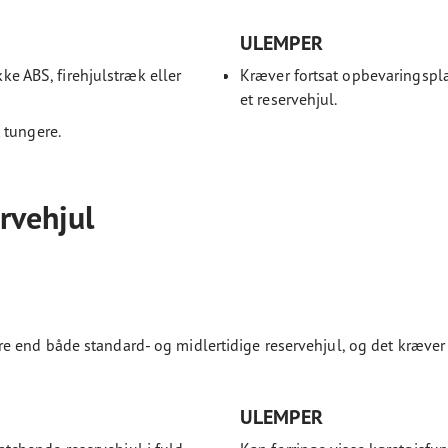
ULEMPER
kke ABS, firehjulstræk eller
Kræver fortsat opbevaringsplad
et reservehjul.
 tungere.
rvehjul
end både standard- og midlertidige reservehjul, og det kræver et
ULEMPER