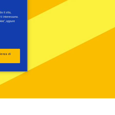
o il sito,
ti interessano.
kie", oppure
ienza di