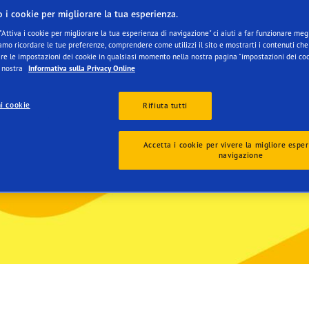
o i cookie per migliorare la tua esperienza.
"Attiva i cookie per migliorare la tua esperienza di navigazione" ci aiuti a far funzionare megli
mo ricordare le tue preferenze, comprendere come utilizzi il sito e mostrarti i contenuti che 
re le impostazioni dei cookie in qualsiasi momento nella nostra pagina "impostazioni dei coo
a nostra
Informativa sulla Privacy Online
i cookie
Rifiuta tutti
Accetta i cookie per vivere la migliore esper
navigazione