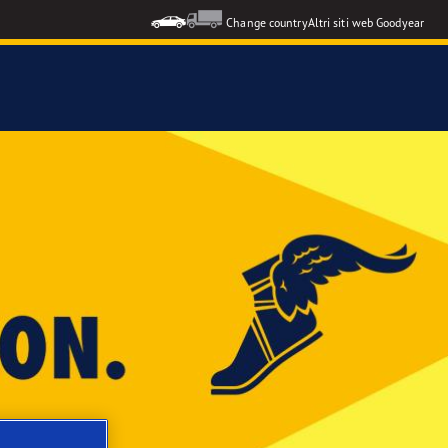
Change country
Altri siti web Goodyear