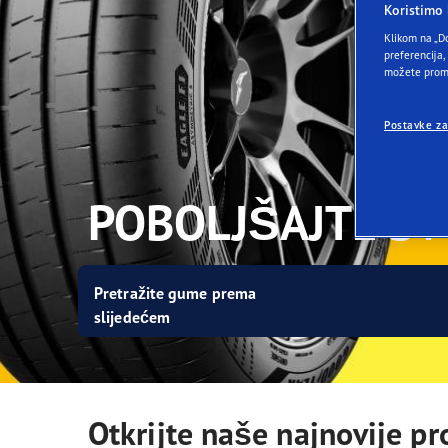
Briga o gumama
Goodyear Blimp
Ultr
Koristimo 
Klikom na „D
preferencija,
možete promi
Postavke za
POBOLJŠAJTE SV
Pretražite gume prema
slijedećem
Otkrijte naše najnovije p