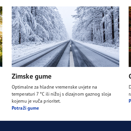
Zimske gume
Optimalne za hladne vremenske uvjete na
D
temperaturi 7 °C ili nižoj s dizajnom gaznog sloja
r
kojemu je vuča prioritet.
P
Potraži gume