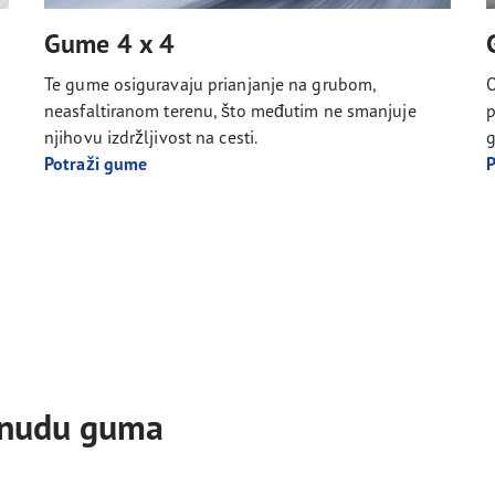
Gume 4 x 4
Te gume osiguravaju prianjanje na grubom,
O
neasfaltiranom terenu, što međutim ne smanjuje
p
njihovu izdržljivost na cesti.
g
Potraži gume
P
onudu guma