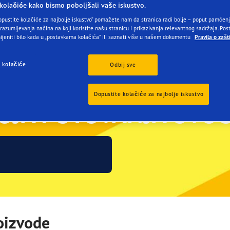
aGrip Performance 3
kolačiće kako bismo poboljšali vaše iskustvo.
opustite kolačiće za najbolje iskustvo” pomažete nam da stranica radi bolje – poput pamćen
 razumijevanja načina na koji koristite našu stranicu i prikazivanja relevantnog sadržaja. Po
jeniti bilo kada u „postavkama kolačića” ili saznati više u našem dokumentu
Pravila o zašti
 kolačiće
Odbij sve
Dopustite kolačiće za najbolje iskustvo
OJA PUTOVANJA OVOG
roizvode