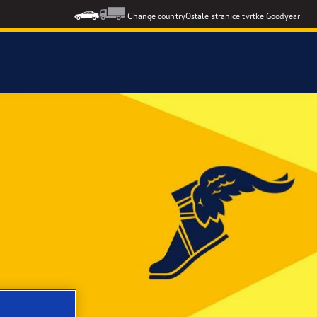
Change country
Ostale stranice tvrtke Goodyear