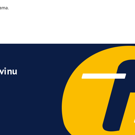
ama.
ovinu