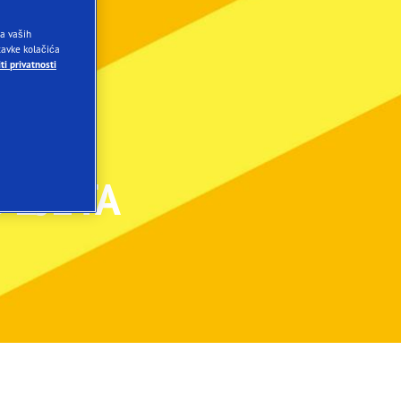
ja vaših
stavke kolačića
ti privatnosti
 LJETA