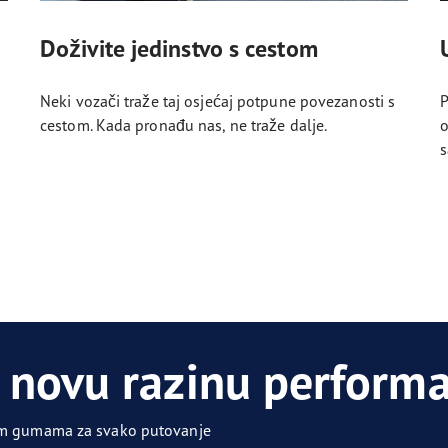
Doživite jedinstvo s cestom
Neki vozači traže taj osjećaj potpune povezanosti s
P
cestom. Kada pronađu nas, ne traže dalje.
o
s
 novu razinu performa
nim gumama za svako putovanje