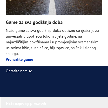
Gume za sva godišnja doba
Naše gume za sva godišnja doba odlično su rješenje za
univerzalnu upotrebu tokom cijele godine, na
najrazličitijim površinama i u promjenjivim vremenskim
uslovima kiše, susnježice, bljuzgavice, pa čak i slabog
snijega.
Pronađite gume
Obratite nam se
Naši najnoviji proizvodi