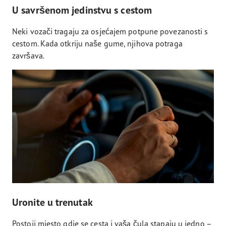
U savršenom jedinstvu s cestom
Neki vozači tragaju za osjećajem potpune povezanosti s
cestom. Kada otkriju naše gume, njihova potraga
završava.
Uronite u trenutak
Postoji mjesto gdje se cesta i vaša čula stapaju u jedno –