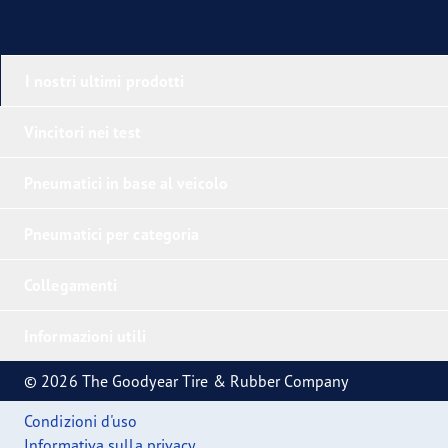
I nostri ultimi prodotti
Vincitori nei test
Pneumatici in base al veicolo
Pneumatici per categoria
Collegamenti
Informazioni utili
© 2026 The Goodyear Tire & Rubber Company
Condizioni d'uso
Informativa sulla privacy