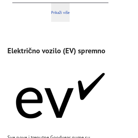
Prikaži više
Električno vozilo (EV) spremno
Sve nove i trenutne Goodyear gume su