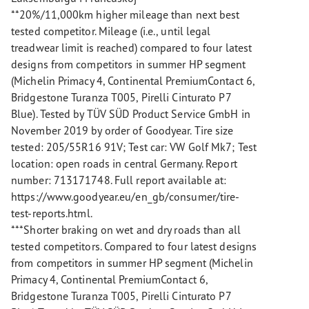
**20%/11,000km higher mileage than next best
tested competitor. Mileage (i.e., until legal
treadwear limit is reached) compared to four latest
designs from competitors in summer HP segment
(Michelin Primacy 4, Continental PremiumContact 6,
Bridgestone Turanza T005, Pirelli Cinturato P7
Blue). Tested by TÜV SÜD Product Service GmbH in
November 2019 by order of Goodyear. Tire size
tested: 205/55R16 91V; Test car: VW Golf Mk7; Test
location: open roads in central Germany. Report
number: 713171748. Full report available at:
https://www.goodyear.eu/en_gb/consumer/tire-
test-reports.html.
***Shorter braking on wet and dry roads than all
tested competitors. Compared to four latest designs
from competitors in summer HP segment (Michelin
Primacy 4, Continental PremiumContact 6,
Bridgestone Turanza T005, Pirelli Cinturato P7