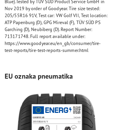
Blue).Tested by TÜV SÜD Product Service GmbH in
Nov 2019 by order of Goodyear. Tire size tested:
205/55R16 91V, Test car: VW Golf VII, Test location:
ATP Papenburg (D), GPG Mireval (F), TÜV SÜD PS
Garching (D), Neubiberg (D). Report Number:
713171748. Full report available under:
https://www.goodyear.eu/en_gb/consumer/tire-
test-reports/tire-test-reports-summer.html
EU oznaka pneumatika