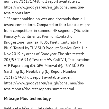
number: 713171748. Full report available at:
https://www.goodyear.eu/en_gb/consumer/tire-
test-reports.html.
***Shorter braking on wet and dry roads than all
tested competitors. Compared to four latest designs
from competitors in summer HP segment (Michelin
Primacy 4, Continental PremiumContact 6,
Bridgestone Turanza T005, Pirelli Cinturato P7
Blue).Tested by TÜV SÜD Product Service GmbH in
Nov 2019 by order of Goodyear. Tire size tested:
205/55R16 91V, Test car: VW Golf VII, Test location:
ATP Papenburg (D), GPG Mireval (F), TÜV SÜD PS
Garching (D), Neubiberg (D). Report Number:
713171748. Full report available under:
https://www.goodyear.eu/en_gb/consumer/tire-
test-reports/tire-test-reports-summer.html
Mileage Plus technology
Velika elastičnost i fleksibilnost gazećeg sloja