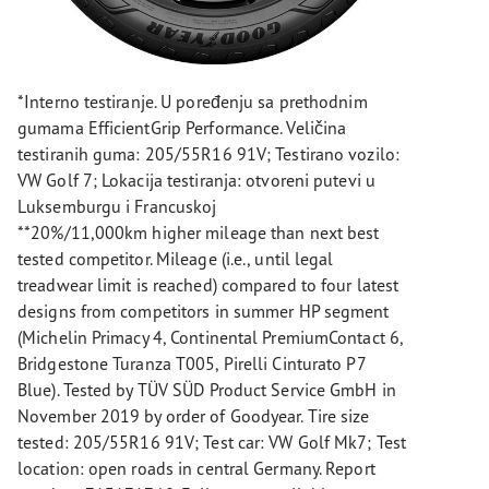
*Interno testiranje. U poređenju sa prethodnim
gumama EfficientGrip Performance. Veličina
testiranih guma: 205/55R16 91V; Testirano vozilo:
VW Golf 7; Lokacija testiranja: otvoreni putevi u
Luksemburgu i Francuskoj
**20%/11,000km higher mileage than next best
tested competitor. Mileage (i.e., until legal
treadwear limit is reached) compared to four latest
designs from competitors in summer HP segment
(Michelin Primacy 4, Continental PremiumContact 6,
Bridgestone Turanza T005, Pirelli Cinturato P7
Blue). Tested by TÜV SÜD Product Service GmbH in
November 2019 by order of Goodyear. Tire size
tested: 205/55R16 91V; Test car: VW Golf Mk7; Test
location: open roads in central Germany. Report