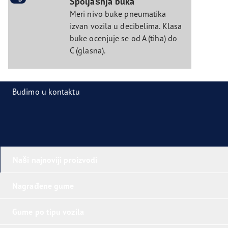
Spoljašnja buka
Meri nivo buke pneumatika
izvan vozila u decibelima. Klasa
buke ocenjuje se od A (tiha) do
C (glasna).
Budimo u kontaktu
Naši najnoviji proizvodi
Nagrađene gume
Gume po tipu vozila