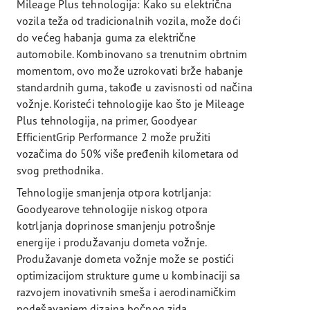
Mileage Plus tehnologija: Kako su električna
vozila teža od tradicionalnih vozila, može doći
do većeg habanja guma za električne
automobile. Kombinovano sa trenutnim obrtnim
momentom, ovo može uzrokovati brže habanje
standardnih guma, takođe u zavisnosti od načina
vožnje. Koristeći tehnologije kao što je Mileage
Plus tehnologija, na primer, Goodyear
EfficientGrip Performance 2 može pružiti
vozačima do 50% više pređenih kilometara od
svog prethodnika.
Tehnologije smanjenja otpora kotrljanja:
Goodyearove tehnologije niskog otpora
kotrljanja doprinose smanjenju potrošnje
energije i produžavanju dometa vožnje.
Produžavanje dometa vožnje može se postići
optimizacijom strukture gume u kombinaciji sa
razvojem inovativnih smeša i aerodinamičkim
podešavanjem dizajna bočnog zida.