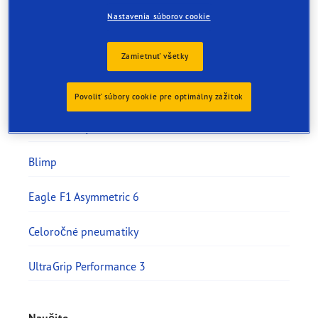
Nastavenia súborov cookie
SoundComfort technology
Inovácia
Zamietnuť všetky
UUHP
Povoliť súbory cookie pre optimálny zážitok
Prečo Goodyear
Blimp
Eagle F1 Asymmetric 6
Celoročné pneumatiky
UltraGrip Performance 3