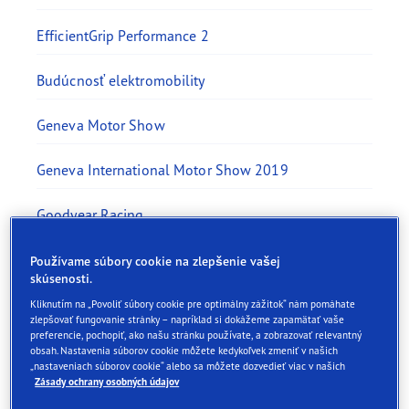
EfficientGrip Performance 2
Budúcnosť elektromobility
Geneva Motor Show
Geneva International Motor Show 2019
Goodyear Racing
Goodyear UltraGrip Performance 3
Používame súbory cookie na zlepšenie vašej
skúsenosti.
Mobilná aplikácia Goodyear
Kliknutím na „Povoliť súbory cookie pre optimálny zážitok“ nám pomáhate
zlepšovať fungovanie stránky – napríklad si dokážeme zapamätať vaše
preferencie, pochopiť, ako našu stránku používate, a zobrazovať relevantný
Kritériá kvality
obsah. Nastavenia súborov cookie môžete kedykoľvek zmeniť v našich
„nastaveniach súborov cookie“ alebo sa môžete dozvedieť viac v našich
Zásady ochrany osobných údajov
Sneh je veda