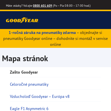
Máte otázky? Volajte
0800 601 609
(Po – Pia 08:00 – 17:00 hod.)
1-ročná záruka na pneumatiky zdarma
– objednajte si
pneumatiky Goodyear online – dohodnite si montáž v servise
online
Mapa stránok
Zašto Goodyear
Celoročné pneumatiky
Vzducholoď Goodyear – Európa v8
Eagle F1 Asymmetric 6