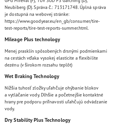
GPG Mireval (F), TÜV SÜD PS Garching (D),
Neubiberg (D). Správa č.: 713171748. Úplná správa
je dostupná na webovej stránke:
https://www.goodyear.eu/en_gb/consumer/tire-
test-reports/tire-test-reports-summer.html.
Mileage Plus technology
Menej prasklín spôsobených drsnými podmienkami
na cestách vďaka vysokej elasticite a flexibilite
dezénu (v širokom rozsahu teplôt)
Wet Braking Technology
Nižšia tuhosť zložky uľahčuje ohýbanie blokov
a vytláčanie vody. Dlhšie a početnejšie kontaktné
hrany pre podporu priľnavosti uľahčujú odvádzanie
vody.
Dry Stability Plus Technology