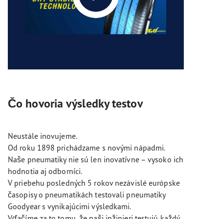
Čo hovoria výsledky testov
Neustále inovujeme.
Od roku 1898 prichádzame s novými nápadmi.
Naše pneumatiky nie sú len inovatívne – vysoko ich
hodnotia aj odborníci.
V priebehu posledných 5 rokov nezávislé európske
časopisy o pneumatikách testovali pneumatiky
Goodyear s vynikajúcimi výsledkami.
Vďačíme za to tomu, že naši inžinieri testujú každý