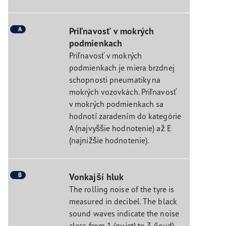
A
Priľnavosť v mokrých
podmienkach
Priľnavosť v mokrých
podmienkach je miera brzdnej
schopnosti pneumatiky na
mokrých vozovkách. Priľnavosť
v mokrých podmienkach sa
hodnotí zaradením do kategórie
A (najvyššie hodnotenie) až E
(najnižšie hodnotenie).
B
Vonkajší hluk
The rolling noise of the tyre is
measured in decibel. The black
sound waves indicate the noise
class from 1 (quiet) to 3 (loud).