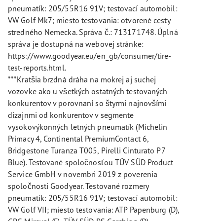
pneumatík: 205/55R16 91V; testovací automobil:
VW Golf Mk7; miesto testovania: otvorené cesty
stredného Nemecka. Správa č.: 713171748. Úplná
správa je dostupná na webovej stránke:
https://www.goodyear.eu/en_gb/consumer/tire-
test-reports.html.
***Kratšia brzdná dráha na mokrej aj suchej
vozovke ako u všetkých ostatných testovaných
konkurentov v porovnaní so štyrmi najnovšími
dizajnmi od konkurentov v segmente
vysokovýkonných letných pneumatík (Michelin
Primacy 4, Continental PremiumContact 6,
Bridgestone Turanza T005, Pirelli Cinturato P7
Blue). Testované spoločnosťou TÜV SÜD Product
Service GmbH v novembri 2019 z poverenia
spoločnosti Goodyear. Testované rozmery
pneumatík: 205/55R16 91V; testovací automobil:
VW Golf VII; miesto testovania: ATP Papenburg (D),