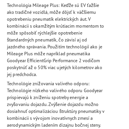
Technológia Mileage Plus: Keďže sú EV ťažšie
ako tradičné vozidlá, môže dôjsť k väčšiemu
opotrebeniu pneumatík elektrických áut. V
kombinácii s okamžitým krútiacim momentom to
môže spôsobiť rýchlejšie opotrebenie
štandardných pneumatík, čo závisí aj od
jazdného správania. Použitím technológií ako je
Mileage Plus môže napríklad pneumatika
Goodyear EfficientGrip Performance 2 vodičom
poskytnúť až o 50% viac ujetých kilometrov ako
jej predchodca.
Technológie znižovania valivého odporu:
Technológie nízkeho valivého odporu Goodyear
prispievajú k zníženiu spotreby energie a
zvyšovaniu dojazdu. Zvýšenie dojazdu možno
dosiahnuť optimalizáciou štruktúry pneumatiky v
kombinácii s vývojom inovatívnych zmesí a
aerodynamickým ladením dizajnu bočnej steny.