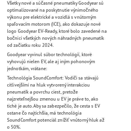
Všetky nové a súčasné pneumatiky Goodyear sú
optimalizované na poskytnutie výnimočného
výkonu pre elektrické a vozidlá s vnútorným
spaľovacím motorom (ICE), ako dokazuje nové
logo Goodyear EV-Ready, ktoré bolo zavedené na
bočnici všetkých nových náhradných pneumatík
od začiatku roku 2024.
Goodyear vyvinul súbor technológií, ktoré
vyhovujú nielen EV, ale aj iným pohonovým
jednotkám, vrátane:
Technológia SoundComfort: Vodiči sa stávajú
citlivejšími na hluk vytvorený interakciou
pneumatík a povrchu ciest, pretože
najzreteľnejšou zmenou u EV je práve to, ako
tiché je auto. Aby sa zabezpečilo, že cesta s EV
ostane čo najtichšia, má technológia
SoundComfort potenciál znížiť vnútorný hluk až
o 50%.