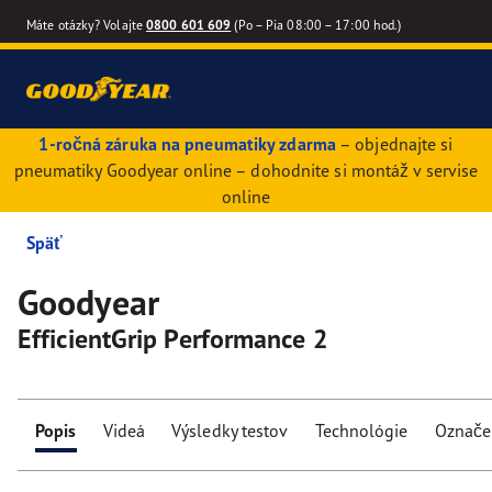
Máte otázky? Volajte
0800 601 609
(Po – Pia 08:00 – 17:00 hod.)
1-ročná záruka na pneumatiky zdarma
– objednajte si
pneumatiky Goodyear online – dohodnite si montáž v servise
online
Späť
Goodyear
EfficientGrip Performance 2
Popis
Videá
Výsledky testov
Technológie
Označe