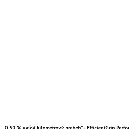
O 50 % vyšší kilometrový prebeh* - EfficientGrip Perf