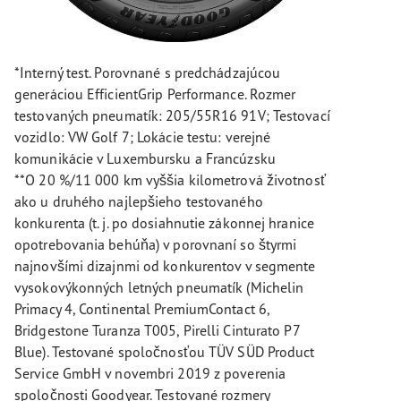
*Interný test. Porovnané s predchádzajúcou
generáciou EfficientGrip Performance. Rozmer
testovaných pneumatík: 205/55R16 91V; Testovací
vozidlo: VW Golf 7; Lokácie testu: verejné
komunikácie v Luxembursku a Francúzsku
**O 20 %/11 000 km vyššia kilometrová životnosť
ako u druhého najlepšieho testovaného
konkurenta (t. j. po dosiahnutie zákonnej hranice
opotrebovania behúňa) v porovnaní so štyrmi
najnovšími dizajnmi od konkurentov v segmente
vysokovýkonných letných pneumatík (Michelin
Primacy 4, Continental PremiumContact 6,
Bridgestone Turanza T005, Pirelli Cinturato P7
Blue). Testované spoločnosťou TÜV SÜD Product
Service GmbH v novembri 2019 z poverenia
spoločnosti Goodyear. Testované rozmery