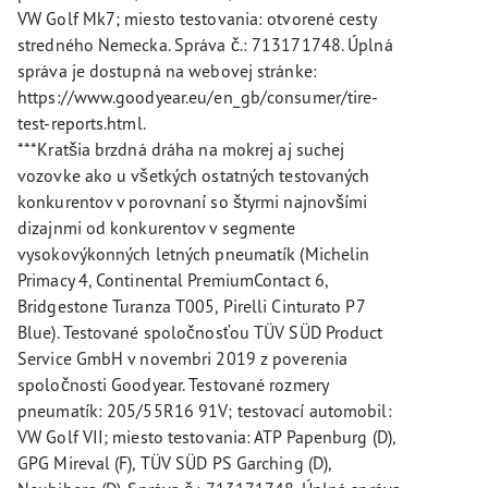
VW Golf Mk7; miesto testovania: otvorené cesty
stredného Nemecka. Správa č.: 713171748. Úplná
správa je dostupná na webovej stránke:
https://www.goodyear.eu/en_gb/consumer/tire-
test-reports.html.
***Kratšia brzdná dráha na mokrej aj suchej
vozovke ako u všetkých ostatných testovaných
konkurentov v porovnaní so štyrmi najnovšími
dizajnmi od konkurentov v segmente
vysokovýkonných letných pneumatík (Michelin
Primacy 4, Continental PremiumContact 6,
Bridgestone Turanza T005, Pirelli Cinturato P7
Blue). Testované spoločnosťou TÜV SÜD Product
Service GmbH v novembri 2019 z poverenia
spoločnosti Goodyear. Testované rozmery
pneumatík: 205/55R16 91V; testovací automobil:
VW Golf VII; miesto testovania: ATP Papenburg (D),
GPG Mireval (F), TÜV SÜD PS Garching (D),