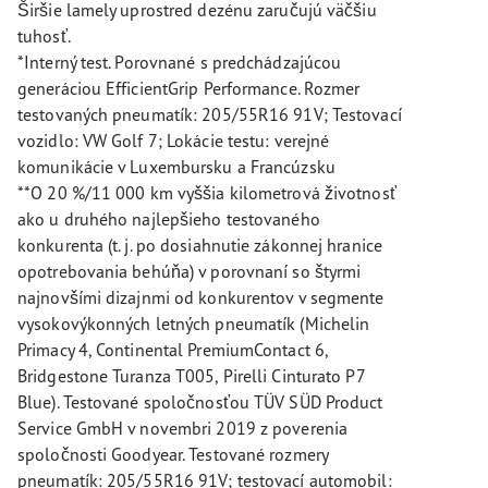
Širšie lamely uprostred dezénu zaručujú väčšiu
tuhosť.
*Interný test. Porovnané s predchádzajúcou
generáciou EfficientGrip Performance. Rozmer
testovaných pneumatík: 205/55R16 91V; Testovací
vozidlo: VW Golf 7; Lokácie testu: verejné
komunikácie v Luxembursku a Francúzsku
**O 20 %/11 000 km vyššia kilometrová životnosť
ako u druhého najlepšieho testovaného
konkurenta (t. j. po dosiahnutie zákonnej hranice
opotrebovania behúňa) v porovnaní so štyrmi
najnovšími dizajnmi od konkurentov v segmente
vysokovýkonných letných pneumatík (Michelin
Primacy 4, Continental PremiumContact 6,
Bridgestone Turanza T005, Pirelli Cinturato P7
Blue). Testované spoločnosťou TÜV SÜD Product
Service GmbH v novembri 2019 z poverenia
spoločnosti Goodyear. Testované rozmery
pneumatík: 205/55R16 91V; testovací automobil: