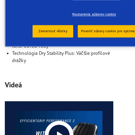
O 50 % vyšší kilometrový výkon
Nastavenia súborov cookie
Veľmi dobré výsledky v TÜV-teste
Technológia Mileage Plus: Vysoká elasticita a
flexibilita
Zamietnuť všetky
Povoliť súbory cookie pre optimá
Technológia Wet Braking: Zlepšená stabilita a
ľahší odvod vody
Technológia Dry Stability Plus: Väčšie profilové
drážky
Videá