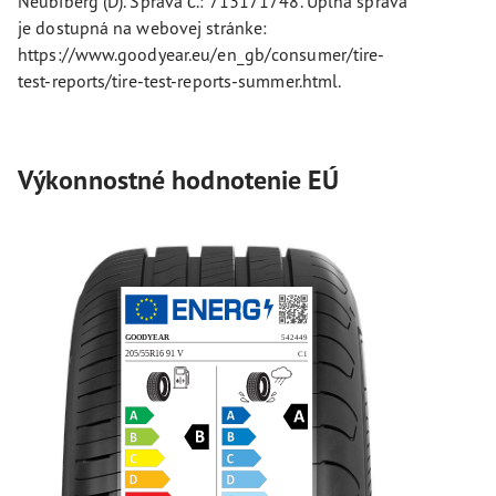
Neubiberg (D). Správa č.: 713171748. Úplná správa
je dostupná na webovej stránke:
https://www.goodyear.eu/en_gb/consumer/tire-
test-reports/tire-test-reports-summer.html.
Výkonnostné hodnotenie EÚ