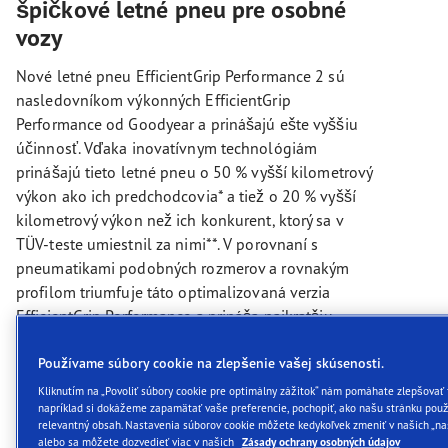
špičkové letné pneu pre osobné
vozy
Nové letné pneu EfficientGrip Performance 2 sú
nasledovníkom výkonných EfficientGrip
Performance od Goodyear a prinášajú ešte vyššiu
účinnosť. Vďaka inovatívnym technológiám
prinášajú tieto letné pneu o 50 % vyšší kilometrový
výkon ako ich predchodcovia* a tiež o 20 % vyšší
kilometrový výkon než ich konkurent, ktorý sa v
TÜV-teste umiestnil za nimi**. V porovnaní s
pneumatikami podobných rozmerov a rovnakým
profilom triumfuje táto optimalizovaná verzia
EfficientGrip Performance a prináša najkratšiu
brzdnú dráhu na suchej aj mokrej vozovke***.
Používame súbory cookie na zlepšenie vašej skúsenosti.
Presvedčte sa sami o výhodách
Kliknutím na „Povoliť súbory cookie pre optimálny zážitok“ nám pomáhate zlepšovať 
napríklad si dokážeme zapamätať vaše preferencie, pochopiť, ako našu stránku použ
letných pneu Goodyear
relevantný obsah. Nastavenia súborov cookie môžete kedykoľvek zmeniť v našich „na
EfficientGrip Performance 2
alebo sa môžete dozvedieť viac v našich
Zásady ochrany osobných údajov