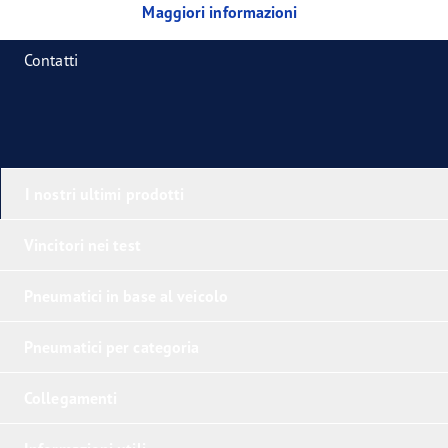
Maggiori informazioni
Contatti
I nostri ultimi prodotti
Vincitori nei test
Pneumatici in base al veicolo
Pneumatici per categoria
Collegamenti