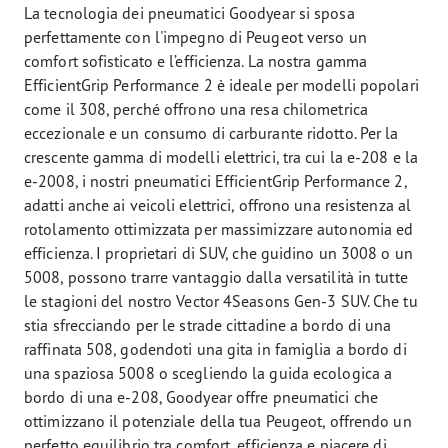
La tecnologia dei pneumatici Goodyear si sposa
perfettamente con l'impegno di Peugeot verso un
comfort sofisticato e l’efficienza. La nostra gamma
EfficientGrip Performance 2 è ideale per modelli popolari
come il 308, perché offrono una resa chilometrica
eccezionale e un consumo di carburante ridotto. Per la
crescente gamma di modelli elettrici, tra cui la e-208 e la
e-2008, i nostri pneumatici EfficientGrip Performance 2,
adatti anche ai veicoli elettrici, offrono una resistenza al
rotolamento ottimizzata per massimizzare autonomia ed
efficienza. I proprietari di SUV, che guidino un 3008 o un
5008, possono trarre vantaggio dalla versatilità in tutte
le stagioni del nostro Vector 4Seasons Gen-3 SUV. Che tu
stia sfrecciando per le strade cittadine a bordo di una
raffinata 508, godendoti una gita in famiglia a bordo di
una spaziosa 5008 o scegliendo la guida ecologica a
bordo di una e-208, Goodyear offre pneumatici che
ottimizzano il potenziale della tua Peugeot, offrendo un
perfetto equilibrio tra comfort, efficienza e piacere di