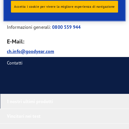
CH-8604 Volketswil
Accetta i cookie per vivere la migliore esperienza di navigazione
Telefono:
Informazioni generali:
0800 559 944
E-Mail:
ch.info@goodyear.com
Contatti
I nostri ultimi prodotti
Vincitori nei test