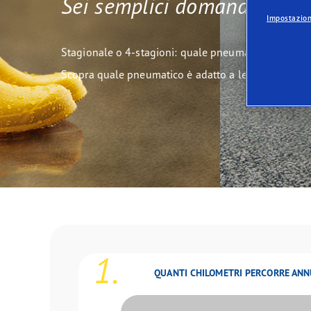
Sei semplici domande per t
La corretta manutenzione dei pneumatici
Quale pneumatico è adatto a lei?
Impostazion
Stagionale o 4-stagioni: quale pneumatico fa al ca
Scopra quale pneumatico è adatto a lei
1.
QUANTI CHILOMETRI PERCORRE AN