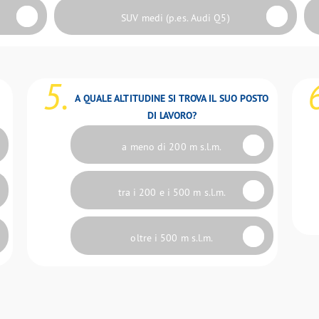
SUV medi (p.es. Audi Q5)
5.
A QUALE ALTITUDINE SI TROVA IL SUO POSTO
DI LAVORO?
a meno di 200 m s.l.m.
tra i 200 e i 500 m s.l.m.
oltre i 500 m s.l.m.