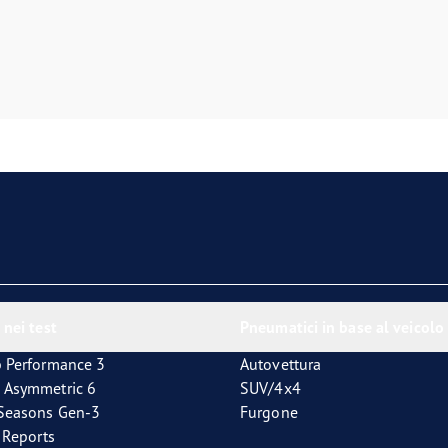
 nei test
Pneumatici in base al veicolo
p Performance 3
Autovettura
 Asymmetric 6
SUV/4x4
4Seasons Gen-3
Furgone
t Reports