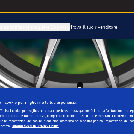
rmazioni
Perché scegliere Goodyear
Trova il tuo rivenditore
razione di un pneumatici sgonfio
year Blimp
 di scorta
year RACING
MATICO È ADAT
o i cookie per migliorare la tua esperienza.
"Attiva i cookie per migliorare la tua esperienza di navigazione" ci aiuti a far funzionare megli
mo ricordare le tue preferenze, comprendere come utilizzi il sito e mostrarti i contenuti che 
re le impostazioni dei cookie in qualsiasi momento nella nostra pagina "impostazioni dei coo
a nostra
Informativa sulla Privacy Online