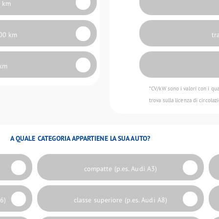
0 km
000 km
tr
 km
*CV/kW sono i valori con i qua
trova sulla licenza di circolaz
A QUALE CATEGORIA APPARTIENE LA SUA AUTO?
compatte (p.es. Audi A3)
A6)
classe superiore (p.es. Audi A8)