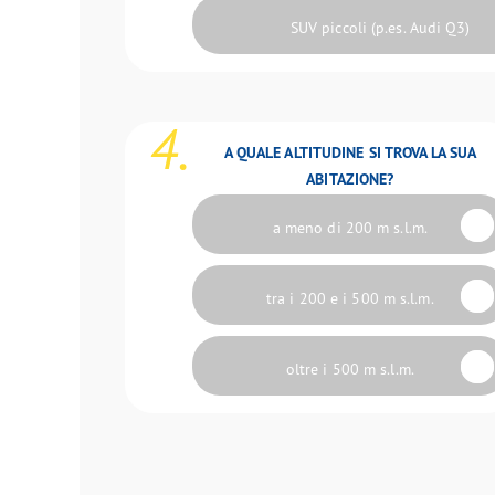
SUV piccoli (p.es. Audi Q3)
4.
A QUALE ALTITUDINE SI TROVA LA SUA
ABITAZIONE?
a meno di 200 m s.l.m.
tra i 200 e i 500 m s.l.m.
oltre i 500 m s.l.m.