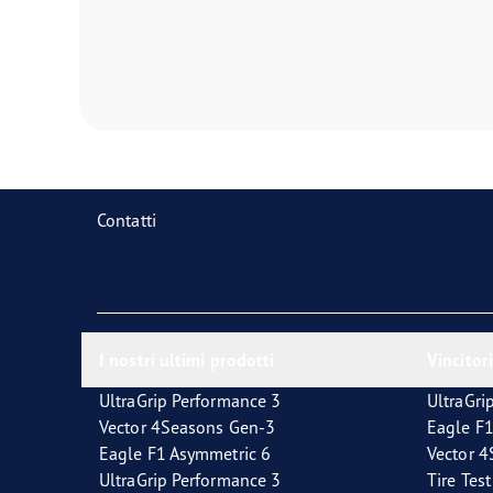
Contatti
I nostri ultimi prodotti
Vincitori
UltraGrip Performance 3
UltraGri
Vector 4Seasons Gen-3
Eagle F1
Eagle F1 Asymmetric 6
Vector 
UltraGrip Performance 3
Tire Tes