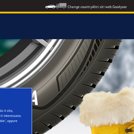
Change country
Altri siti web Goodyear
TO A
o il sito,
ti interessano.
kie", oppure