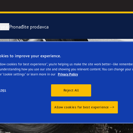
year
Pronađite prodavca
avka i zamena pneumatika
or 4Seasons GEN-3
okies to improve your experience.
Allow cookies for best experience", you're helping us make the site work better--like remembe
rvni pneumatici
e F1 Asymmetric 6
 understanding how you use our site and showing you relevant content. You can change your 
r "cookie settings" or learn more in our
Privacy Policy
ientgrip Performance 2
ings
Reject All
e F1 SuperSport
Allow cookies for best experience -->
year RACING