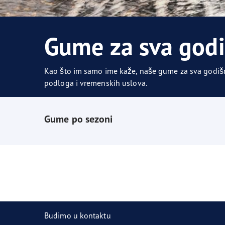
Održavanje pneumatika
Goodyear Blimp
Ultr
Gume za sva god
Kao što im samo ime kaže, naše gume za sva godišnj
podloga i vremenskih uslova.
Gume po sezoni
Budimo u kontaktu