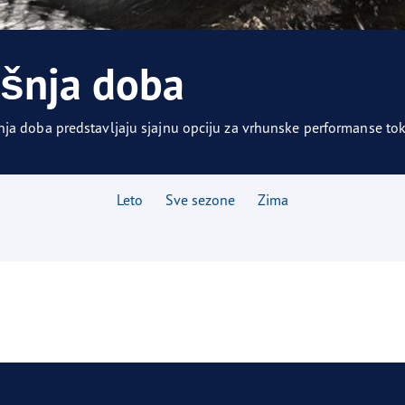
aGrip Performance 3
išnja doba
a doba predstavljaju sjajnu opciju za vrhunske performanse tok
Leto
Sve sezone
Zima