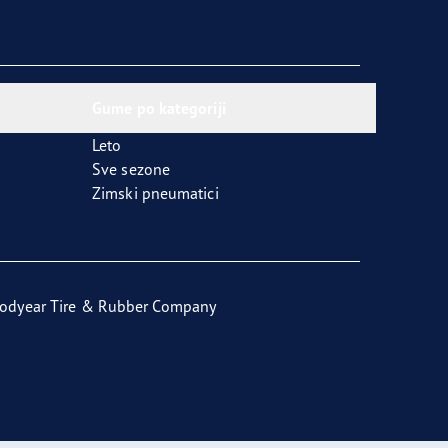
Gume po kategoriji
Leto
Sve sezone
Zimski pneumatici
odyear Tire & Rubber Company