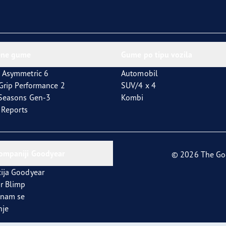
ene gume
Gume po tipu vozila
 Asymmetric 6
Automobil
tGrip Performance 2
SUV/4 x 4
4Seasons Gen-3
Kombi
t Reports
kompaniji Goodyear
© 2026 The Go
ija Goodyear
r Blimp
 nam se
nje