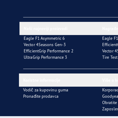
Naši najnoviji proizvodi
Nagrađ
Eagle F1 Asymmetric 6
Eagle F1
Vector 4Seasons Gen-3
Efficien
EfficientGrip Performance 2
Vector 
UltraGrip Performance 3
Tire Tes
Koristne informacije
Više o 
Vodič za kupovinu guma
Korporac
Pronađite prodavca
Goodyea
Obratite
Zaposle