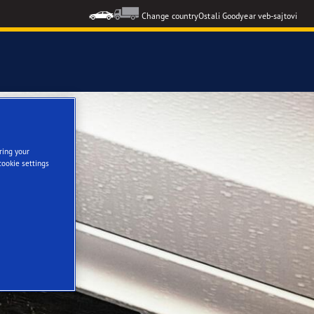
Change country
Ostali Goodyear veb-sajtovi
ring your
cookie settings