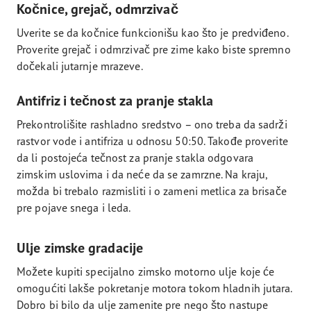
Kočnice, grejač, odmrzivač
Uverite se da kočnice funkcionišu kao što je predviđeno.
Proverite grejač i odmrzivač pre zime kako biste spremno
dočekali jutarnje mrazeve.
Antifriz i tečnost za pranje stakla
Prekontrolišite rashladno sredstvo – ono treba da sadrži
rastvor vode i antifriza u odnosu 50:50. Takođe proverite
da li postojeća tečnost za pranje stakla odgovara
zimskim uslovima i da neće da se zamrzne. Na kraju,
možda bi trebalo razmisliti i o zameni metlica za brisače
pre pojave snega i leda.
Ulje zimske gradacije
Možete kupiti specijalno zimsko motorno ulje koje će
omogućiti lakše pokretanje motora tokom hladnih jutara.
Dobro bi bilo da ulje zamenite pre nego što nastupe