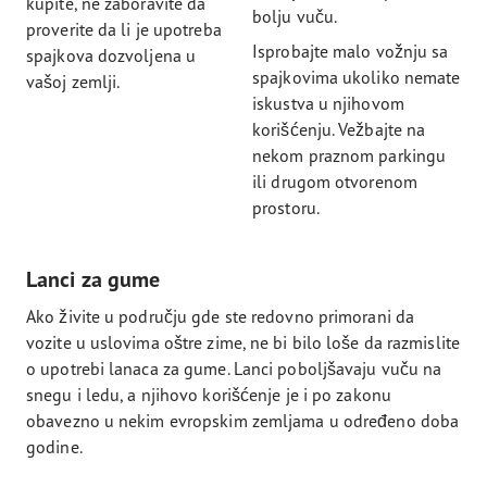
kupite, ne zaboravite da
bolju vuču.
proverite da li je upotreba
Isprobajte malo vožnju sa
spajkova dozvoljena u
spajkovima ukoliko nemate
vašoj zemlji.
iskustva u njihovom
korišćenju. Vežbajte na
nekom praznom parkingu
ili drugom otvorenom
prostoru.
Lanci za gume
Ako živite u području gde ste redovno primorani da
vozite u uslovima oštre zime, ne bi bilo loše da razmislite
o upotrebi lanaca za gume. Lanci poboljšavaju vuču na
snegu i ledu, a njihovo korišćenje je i po zakonu
obavezno u nekim evropskim zemljama u određeno doba
godine.