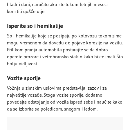
hladni dani, naročito ako ste tokom letnjih meseci
koristili gušće ulje.
Isperite so i hemikalije
So i hemikalije koje se posipaju po kolovozu tokom zime
mogu vremenom da dovedu do pojave korozije na vozilu.
Prilikom pranja automobila postarajte se da dobro
operete prozore i vetrobransko staklo kako biste imali što
bolju vidljivost.
Vozite sporije
Vožnja u zimskim uslovima predstavlja izazov i za
najveštije vozače. Stoga vozite sporije, dodatno
povećajte odstojanje od vozila ispred sebe i naučite kako
da se izborite sa poledicom, snegom i ledom.