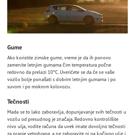
Gume
Ako koristite zimske gume, vreme je da ih ponovo
zamenite letnjim gumama čim temperatura počne
redovno da prelazi 10°C. Uverićete se da će se vaše
vozilo bolje ponašati s dobrim letnjim gumama i po
suvom i po mokrom kolovozu.
Tečnosti
Mada se to lako zaboravlja, dopunjavanje svih tečnosti u
vozilu od presudnog je značaja. Redovno kontrolišite
nivo ulja, vodite računa da uvek imate dovoljno tečnosti
za pranje vetrobrana, a ne zaboravite ni na kočiono ulje i