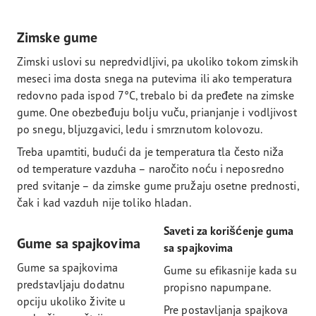
Zimske gume
Zimski uslovi su nepredvidljivi, pa ukoliko tokom zimskih
meseci ima dosta snega na putevima ili ako temperatura
redovno pada ispod 7°C, trebalo bi da pređete na zimske
gume. One obezbeđuju bolju vuču, prianjanje i vodljivost
po snegu, bljuzgavici, ledu i smrznutom kolovozu.
Treba upamtiti, budući da je temperatura tla često niža
od temperature vazduha – naročito noću i neposredno
pred svitanje – da zimske gume pružaju osetne prednosti,
čak i kad vazduh nije toliko hladan.
Saveti za korišćenje guma
Gume sa spajkovima
sa spajkovima
Gume sa spajkovima
Gume su efikasnije kada su
predstavljaju dodatnu
propisno napumpane.
opciju ukoliko živite u
Pre postavljanja spajkova