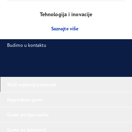
Tehnologija i inovacije
Saznajte više
Budimo u kontaktu
Naši najnoviji proizvodi
Nagrađene gume
Gume po tipu vozila
Gume po kategoriji