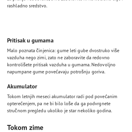
rashladno sredstvo.
Pritisak u gumama
Malo poznata činjenica: gume leti gube dvostruko više
vazduha nego zimi, zato ne zaboravite da redovno
kontrolišete pritisak vazduha u gumama. Nedovoljno
napumpane gume povećavaju potrošnju goriva.
Akumulator
Tokom letnjih meseci akumulator radi pod povećanim
opterećenjem, pa ne bi bilo loše da ga podvrgnete
stručnom pregledu ukoliko je star nekoliko godina.
Tokom zime