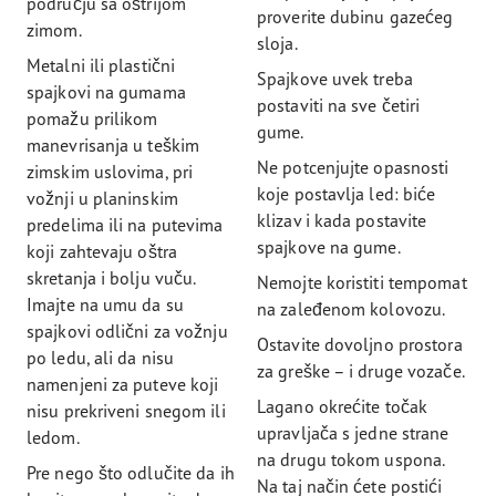
području sa oštrijom
proverite dubinu gazećeg
zimom.
sloja.
Metalni ili plastični
Spajkove uvek treba
spajkovi na gumama
postaviti na sve četiri
pomažu prilikom
gume.
manevrisanja u teškim
Ne potcenjujte opasnosti
zimskim uslovima, pri
koje postavlja led: biće
vožnji u planinskim
klizav i kada postavite
predelima ili na putevima
spajkove na gume.
koji zahtevaju oštra
skretanja i bolju vuču.
Nemojte koristiti tempomat
Imajte na umu da su
na zaleđenom kolovozu.
spajkovi odlični za vožnju
Ostavite dovoljno prostora
po ledu, ali da nisu
za greške – i druge vozače.
namenjeni za puteve koji
Lagano okrećite točak
nisu prekriveni snegom ili
upravljača s jedne strane
ledom.
na drugu tokom uspona.
Pre nego što odlučite da ih
Na taj način ćete postići