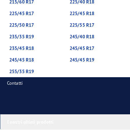
215/60 R17
225/40 R18
225/45 R17
225/45 R18
225/50 R17
225/55 R17
235/35 R19
245/40 R18
235/45 R18
245/45 R17
245/45 R18
245/45 R19
255/35 R19
Contatti
I nostri ultimi prodotti