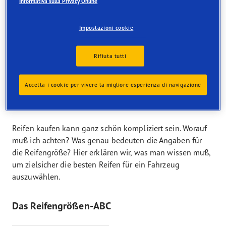
genügend Grip zu entwickeln. Das Handling wird dadurch
Informativa sulla Privacy Online
erhalten und somit ebenfalls die Lenkpräzision. Die
Winterreifen 225 45 R17 eignen sich für die Kompakt-
Impostazioni cookie
und die Mittelklasse. Die Breite von 225 mm ist sowohl
bei Sommer- oder Allwetterreifen, jedoch auch als
Rifiuta tutti
Winterreifen sehr beliebt und als gemäßigter Breitreifen
immer eine sehr gute Wahl.
Accetta i cookie per vivere la migliore esperienza di navigazione
Kaufratgeber Reifenkauf
Reifen kaufen kann ganz schön kompliziert sein. Worauf
muß ich achten? Was genau bedeuten die Angaben für
die Reifengröße?
Hier erklären wir, was man wissen muß,
um zielsicher die besten Reifen für ein Fahrzeug
auszuwählen.
Das Reifengrößen-ABC