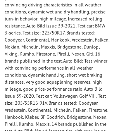
convincing driving characteristics in all weather
conditions, dynamic wet and dry handling, precise
turn-in behavior, high mileage. Increased rolling
resistance. Auto Bild issue 39-2021. Test car: BMW
3-series. Test size: 225/50R17. Brands tested:
Goodyear, Continental, Hankook, Vredestein, Falken,
Nokian, Michelin, Maxxis, Bridgestone, Dunlop,
Viking, Kumho, Firestone, Pirelli, Nexen, Giti. 16
brands published in the test. Auto Bild: Test winner
with convincing performance in all weather
conditions, dynamic handling, short wet braking
distances, very good aquaplaning reserves, high
mileage, good price-performance ratio. Auto Bild
issue 39-2020. Test car: Volkswagen Golf VIII. Test
size: 205/55R16 91V. Brands tested: Goodyear,
Vredestein, Continental, Michelin, Falken, Firestone,
Hankook, Kleber, BF Goodrich, Bridgestone, Nexen,
Pirelli, Kumho, Maxxis. 14 brands published in the
test. Auto Bild: New Allseason tire with convincing