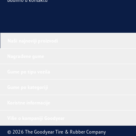
Naši najnoviji proizvodi
Nagrađene gume
Gume po tipu vozila
Gume po kategoriji
Koristne informacije
Više o kompaniji Goodyear
© 2026 The Goodyear Tire & Rubber Company