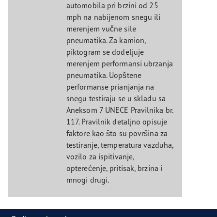
automobila pri brzini od 25
mph na nabijenom snegu ili
merenjem vučne sile
pneumatika. Za kamion,
piktogram se dodeljuje
merenjem performansi ubrzanja
pneumatika. Uopštene
performanse prianjanja na
snegu testiraju se u skladu sa
Aneksom 7 UNECE Pravilnika br.
117. Pravilnik detaljno opisuje
faktore kao što su površina za
testiranje, temperatura vazduha,
vozilo za ispitivanje,
opterećenje, pritisak, brzina i
mnogi drugi.