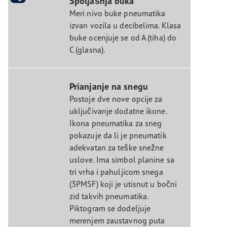
Spoljašnja buka
Meri nivo buke pneumatika
izvan vozila u decibelima. Klasa
buke ocenjuje se od A (tiha) do
C (glasna).
Prianjanje na snegu
Postoje dve nove opcije za
uključivanje dodatne ikone.
Ikona pneumatika za sneg
pokazuje da li je pneumatik
adekvatan za teške snežne
uslove. Ima simbol planine sa
tri vrha i pahuljicom snega
(3PMSF) koji je utisnut u bočni
zid takvih pneumatika.
Piktogram se dodeljuje
merenjem zaustavnog puta