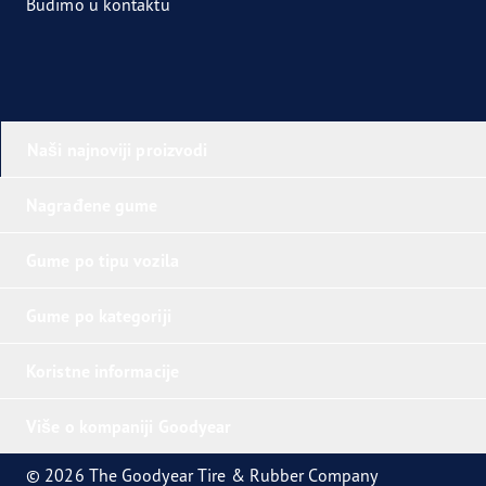
Budimo u kontaktu
Naši najnoviji proizvodi
Nagrađene gume
Gume po tipu vozila
Gume po kategoriji
Koristne informacije
Više o kompaniji Goodyear
© 2026 The Goodyear Tire & Rubber Company