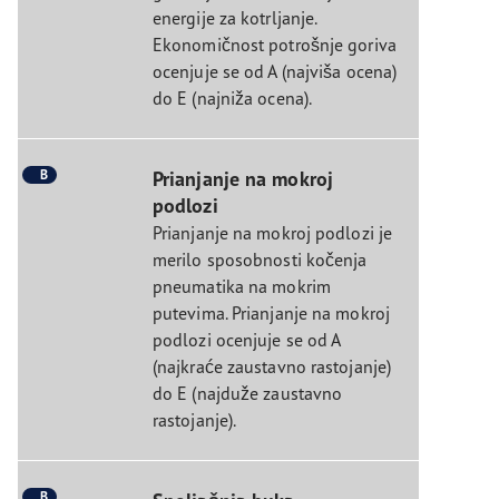
energije za kotrljanje.
Ekonomičnost potrošnje goriva
ocenjuje se od A (najviša ocena)
do E (najniža ocena).
B
Prianjanje na mokroj
podlozi
Prianjanje na mokroj podlozi je
merilo sposobnosti kočenja
pneumatika na mokrim
putevima. Prianjanje na mokroj
podlozi ocenjuje se od A
(najkraće zaustavno rastojanje)
do E (najduže zaustavno
rastojanje).
B