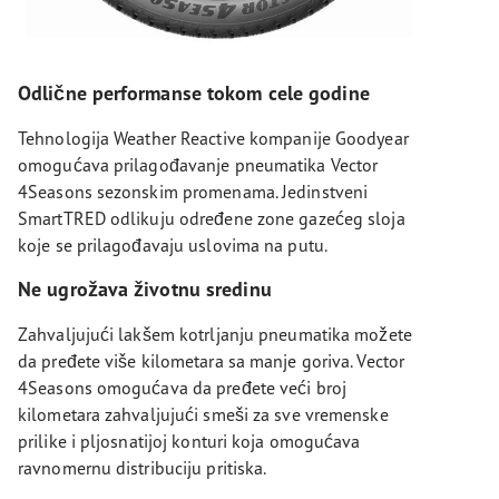
Odlične performanse tokom cele godine
Tehnologija Weather Reactive kompanije Goodyear
omogućava prilagođavanje pneumatika Vector
4Seasons sezonskim promenama. Jedinstveni
SmartTRED odlikuju određene zone gazećeg sloja
koje se prilagođavaju uslovima na putu.
Ne ugrožava životnu sredinu
Zahvaljujući lakšem kotrljanju pneumatika možete
da pređete više kilometara sa manje goriva. Vector
4Seasons omogućava da pređete veći broj
kilometara zahvaljujući smeši za sve vremenske
prilike i pljosnatijoj konturi koja omogućava
ravnomernu distribuciju pritiska.