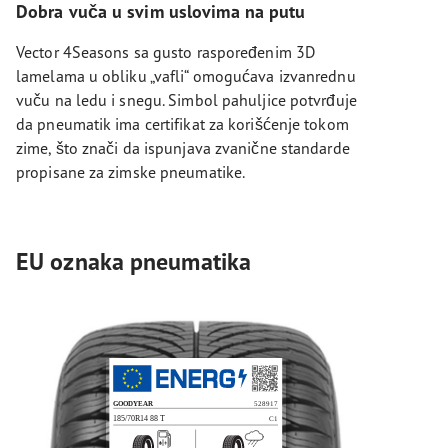
Dobra vuča u svim uslovima na putu
Vector 4Seasons sa gusto raspoređenim 3D
lamelama u obliku „vafli“ omogućava izvanrednu
vuču na ledu i snegu. Simbol pahuljice potvrđuje
da pneumatik ima certifikat za korišćenje tokom
zime, što znači da ispunjava zvanične standarde
propisane za zimske pneumatike.
EU oznaka pneumatika