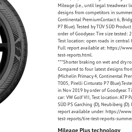
Mileage (i.e., until legal treadwear l
designs from competitors in summer
Continental PremiumContact 6, Bridg
P7 Blue). Tested by TÜV SÜD Produc
order of Goodyear. Tire size tested:
Test location: open roads in centra
Full report available at: https://w
test-reports.html.
***Shorter braking on wet and dry ro
Compared to four latest designs fr
(Michelin Primacy 4, Continental Pr
T005, Pirelli Cinturato P7 Blue).Te
in Nov 2019 by order of Goodyear. Ti
car: VW Golf VII, Test location: ATP 
SÜD PS Garching (D), Neubiberg (D)
report available under: https://ww
test-reports/tire-test-reports-summe
Mileage Plus technology