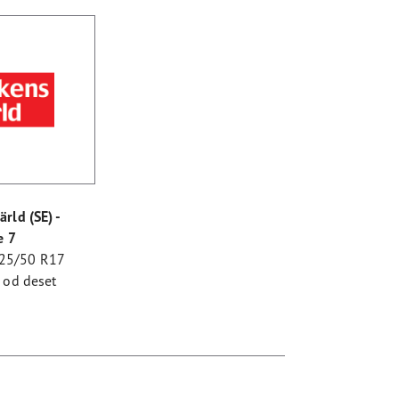
rld (SE) -
e 7
225/50 R17
 od deset