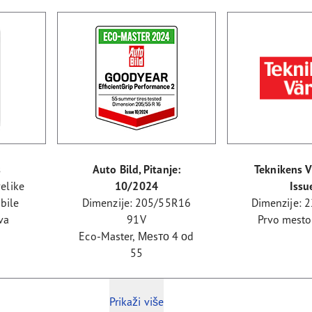
s
Auto Bild, Pitanje:
Teknikens Vä
elike
10/2024
Issu
bile
Dimenzije: 205/55R16
Dimenzije: 
va
91V
Prvo mesto
Eco-Master, Меsто 4 оd
55
Prikaži više