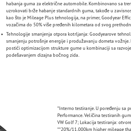
habanja guma za električne automobile. Kombinovano sa t
uzrokovati brže habanje standardnih guma, takođe u zavisnost
kao što je Mileage Plus tehnologija, na primer, Goodyear Effi
vozačima do 50% više pređenih kilometara od svog prethodn
Tehnologije smanjenja otpora kotrljanja: Goodyearove tehnol
smanjenju potrošnje energije i produžavanju dometa vožnje
postići optimizacijom strukture gume u kombinaciji sa razvo
podešavanjem dizajna bočnog zida.
*Interno testiranje. U poređenju sa
Performance. Veličina testiranih gu
VW Golf 7; Lokacija testiranja: otvo
**20%/11,000km higher mileage than