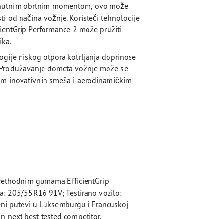
renutnim obrtnim momentom, ovo može
i od načina vožnje. Koristeći tehnologije
cientGrip Performance 2 može pružiti
ika.
ogije niskog otpora kotrljanja doprinose
. Produžavanje dometa vožnje može se
jem inovativnih smeša i aerodinamičkim
 prethodnim gumama EfficientGrip
ma: 205/55R16 91V; Testirano vozilo:
reni putevi u Luksemburgu i Francuskoj
 next best tested competitor.