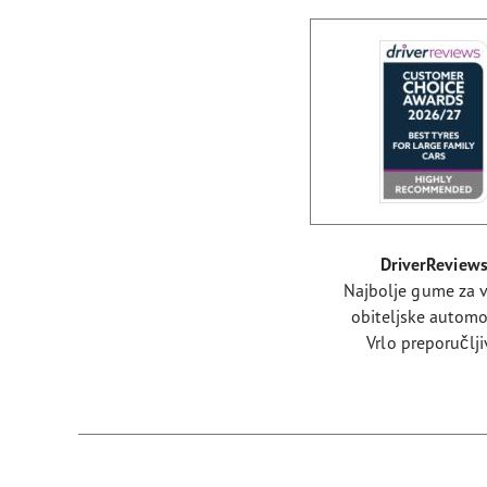
DriverReview
Najbolje gume za v
obiteljske automo
Vrlo preporučlji