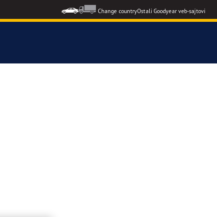
Change country
Ostali Goodyear veb-sajtovi