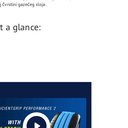
čvrstini gazećeg sloja.
t a glance: