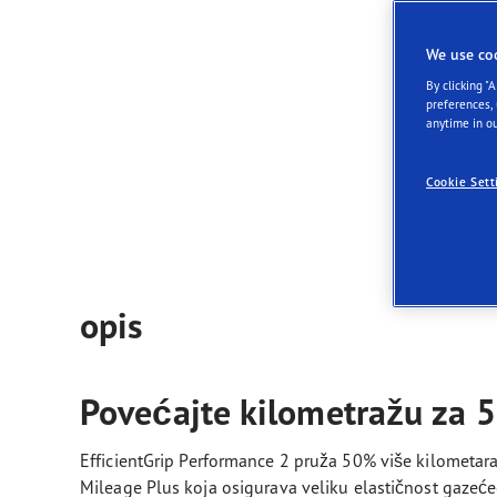
Održavanje pneumatika
Goodyear Blimp
Ultr
Pov
We use co
dalj
By clicking "
preferences,
anytime in ou
N
Cookie Sett
opis
Povećajte kilometražu za 5
EfficientGrip Performance 2 pruža 50% više kilometar
Mileage Plus koja osigurava veliku elastičnost gazeće