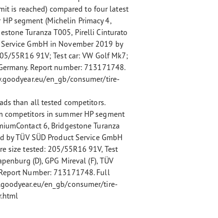
imit is reached) compared to four latest
 HP segment (Michelin Primacy 4,
estone Turanza T005, Pirelli Cinturato
t Service GmbH in November 2019 by
 205/55R16 91V; Test car: VW Golf Mk7;
l Germany. Report number: 713171748.
ww.goodyear.eu/en_gb/consumer/tire-
ads than all tested competitors.
om competitors in summer HP segment
emiumContact 6, Bridgestone Turanza
sted by TÜV SÜD Product Service GmbH
re size tested: 205/55R16 91V, Test
Papenburg (D), GPG Mireval (F), TÜV
. Report Number: 713171748. Full
w.goodyear.eu/en_gb/consumer/tire-
r.html