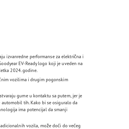
ju izvanredne performanse za električna i
 Goodyear EV-Ready logo koji je uveden na
etka 2024. godine.
ričnim vozilima i drugim pogonskim
stvaraju gume u kontaktu sa putem, jer je
 automobil tih. Kako bi se osiguralo da
nologija ima potencijal da smanji
tradicionalnih vozila, može doći do većeg