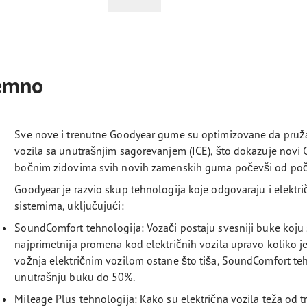
remno
Sve nove i trenutne Goodyear gume su optimizovane da pruža
vozila sa unutrašnjim sagorevanjem (ICE), što dokazuje novi
bočnim zidovima svih novih zamenskih guma počevši od poč
Goodyear je razvio skup tehnologija koje odgovaraju i elekt
sistemima, uključujući:
SoundComfort tehnologija: Vozači postaju svesniji buke koju 
najprimetnija promena kod električnih vozila upravo koliko je
vožnja električnim vozilom ostane što tiša, SoundComfort teh
unutrašnju buku do 50%.
Mileage Plus tehnologija: Kako su električna vozila teža od 