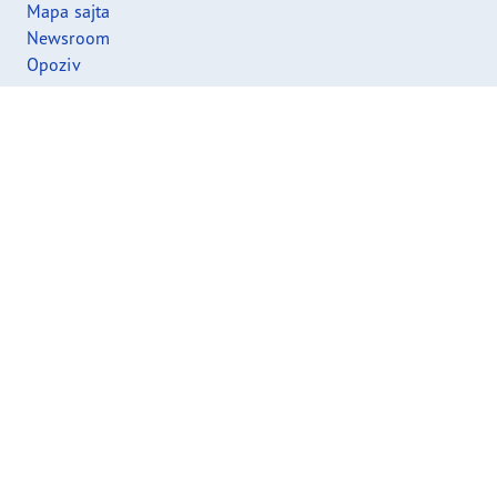
Mapa sajta
Newsroom
Opoziv