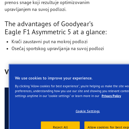
prenos snage koji rezultuje optimizovanim
upravljanjem na suvoj podlozi.
The advantages of Goodyear’s
Eagle F1 Asymmetric 5 at a glance:
Kraći zaustavni put na mokroj podlozi
Osećaj sportskog upravljanja na suvoj podlozi
Video-zapisi
We use cookies to improve your experience.
By clicking "Allow cookies for best experience", you're helping us make the site w
preferences, understanding how you use our site and showing you relevant conten
settings anytime in our "cookie settings" or learn more in our
Privacy Policy
Cookie Settings
Reject All
Allow cookies for best exp