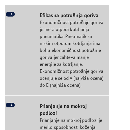
A
Efikasna potrošnja goriva
Ekonomičnost potrošnje goriva
je mera otpora kotrljanja
pneumatika. Pneumatik sa
niskim otporom kotrljanja ima
bolju ekonomičnost potrošnje
goriva jer zahteva manje
energije za kotrljanje.
Ekonomičnost potrošnje goriva
ocenjuje se od A (najviša ocena)
do E (najniža ocena).
A
Prianjanje na mokroj
podlozi
Prianjanje na mokroj podlozi je
merilo sposobnosti kočenja