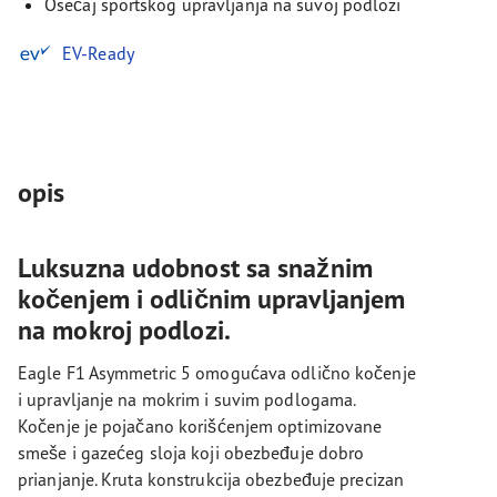
Osećaj sportskog upravljanja na suvoj podlozi
EV-Ready
opis
Luksuzna udobnost sa snažnim
kočenjem i odličnim upravljanjem
na mokroj podlozi.
Eagle F1 Asymmetric 5 omogućava odlično kočenje
i upravljanje na mokrim i suvim podlogama.
Kočenje je pojačano korišćenjem optimizovane
smeše i gazećeg sloja koji obezbeđuje dobro
prianjanje. Kruta konstrukcija obezbeđuje precizan