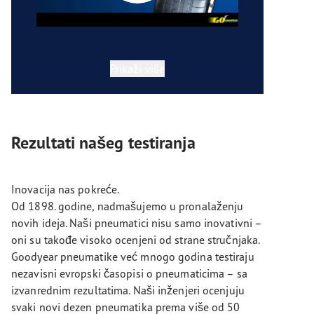
Prikaži više
Rezultati našeg testiranja
Inovacija nas pokreće.
Od 1898. godine, nadmašujemo u pronalaženju
novih ideja. Naši pneumatici nisu samo inovativni –
oni su takođe visoko ocenjeni od strane stručnjaka.
Goodyear pneumatike već mnogo godina testiraju
nezavisni evropski časopisi o pneumaticima – sa
izvanrednim rezultatima. Naši inženjeri ocenjuju
svaki novi dezen pneumatika prema više od 50