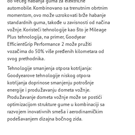
do većeg habanja guma za električne
automobile. Kombinovano sa trenutnim obrtnim
momentom, ovo može uzrokovati brže habanje
standardnih guma, takođe u zavisnosti od načina
vožnje. Koristeći tehnologije kao što je Mileage
Plus tehnologija, na primer, Goodyear
EfficientGrip Performance 2 može pružiti
vozačima do 50% više pređenih kilometara od
svog prethodnika.
Tehnologije smanjenja otpora kotrljanja:
Goodyearove tehnologije niskog otpora
kotrljanja doprinose smanjenju potrošnje
energije i produžavanju dometa vožnje.
Produžavanje dometa vožnje može se postići
optimizacijom strukture gume u kombinaciji sa
razvojem inovativnih smeša i aerodinamičkim
podešavanjem dizajna bočnog zida.