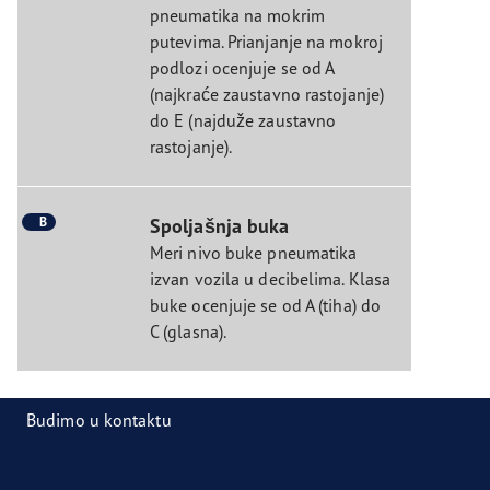
pneumatika na mokrim
putevima. Prianjanje na mokroj
podlozi ocenjuje se od A
(najkraće zaustavno rastojanje)
do E (najduže zaustavno
rastojanje).
B
Spoljašnja buka
Meri nivo buke pneumatika
izvan vozila u decibelima. Klasa
buke ocenjuje se od A (tiha) do
C (glasna).
Budimo u kontaktu