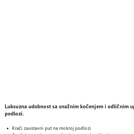
Luksuzna udobnost sa snažnim kočenjem i odličnim u
podlozi.
Kraći zaustavni put na mokroj podlozi