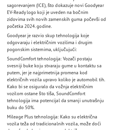
sagorevanjem (ICE), što dokazuje novi Goodyear
EV-Ready logo koji je uveden na bočnim
zidovima svih novih zamenskih guma počevši od
početka 2024. godine.
Goodyear je razvio skup tehnologija koje
odgovaraju i električnim vozilima i drugim
pogonskim sistemima, uključujući:
SoundComfort tehnologija: Vozači postaju
svesniji buke koju stvaraju gume u kontaktu sa
putem, jer je najprimetnija promena kod
električnih vozila upravo koliko je automobil tih.
Kako bi se osiguralo da vožnja električnim
vozilom ostane što tiša, SoundComfort
tehnologija ima potencijal da smanji unutrašnju
buku do 50%.
Mileage Plus tehnologija: Kako su električna
vozila teža od tradicionalnih vozila, može doći