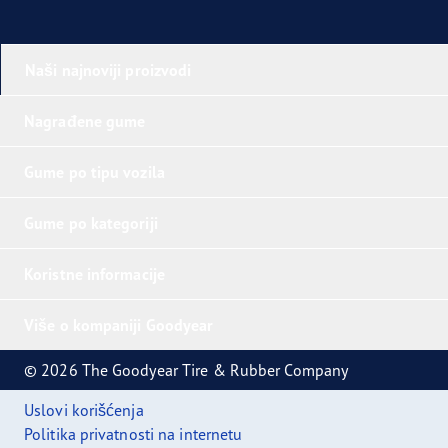
Naši najnoviji proizvodi
Nagrađene gume
Gume po tipu vozila
Gume po kategoriji
Koristne informacije
Više o kompaniji Goodyear
© 2026 The Goodyear Tire & Rubber Company
Uslovi korišćenja
Politika privatnosti na internetu