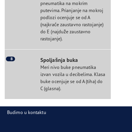
pneumatika na mokrim
putevima. Prianjanje na mokroj
podlozi ocenjuje se od A
(najkraće zaustavno rastojanje)
do E (najduže zaustavno
rastojanje).
B
Spoljašnja buka
Meri nivo buke pneumatika
izvan vozila u decibelima. Klasa
buke ocenjuje se od A (tiha) do
C (glasna).
Budimo u kontaktu