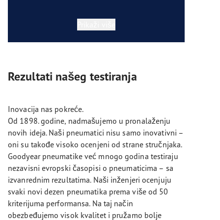
Prikaži više
Rezultati našeg testiranja
Inovacija nas pokreće.
Od 1898. godine, nadmašujemo u pronalaženju
novih ideja. Naši pneumatici nisu samo inovativni –
oni su takođe visoko ocenjeni od strane stručnjaka.
Goodyear pneumatike već mnogo godina testiraju
nezavisni evropski časopisi o pneumaticima – sa
izvanrednim rezultatima. Naši inženjeri ocenjuju
svaki novi dezen pneumatika prema više od 50
kriterijuma performansa. Na taj način
obezbeđujemo visok kvalitet i pružamo bolje