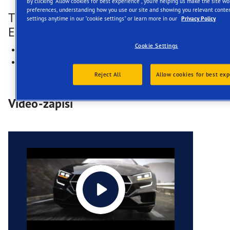
By clicking "Allow cookies for best experience", you're helping us make the site w
preferences, understanding how you use our site and showing you relevant conten
The advantages of Goodyear’s
settings anytime in our "cookie settings" or learn more in our
Privacy Policy
Eagle F1 Asymmetric 5 at a glance:
Cookie Settings
Kraći zaustavni put na mokroj podlozi
Osećaj sportskog upravljanja na suvoj podlozi
Reject All
Allow cookies for best exp
Video-zapisi