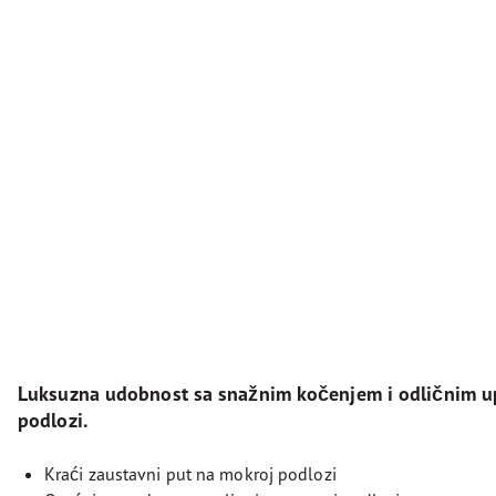
Luksuzna udobnost sa snažnim kočenjem i odličnim u
podlozi.
Kraći zaustavni put na mokroj podlozi