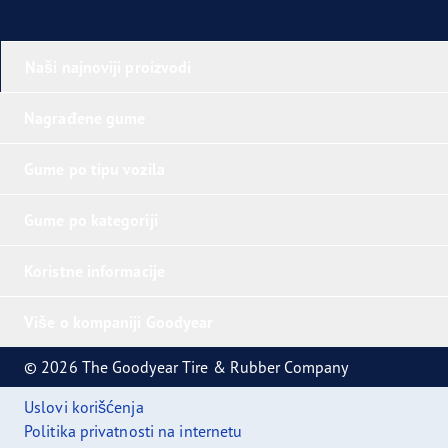
Naši najnoviji proizvodi
Nagrađene gume
Gume po tipu vozila
Gume po kategoriji
Koristne informacije
Više o kompaniji Goodyear
© 2026 The Goodyear Tire & Rubber Company
Uslovi korišćenja
Politika privatnosti na internetu