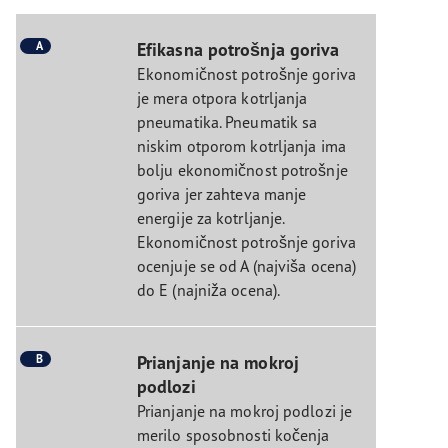
A
Efikasna potrošnja goriva
Ekonomičnost potrošnje goriva
je mera otpora kotrljanja
pneumatika. Pneumatik sa
niskim otporom kotrljanja ima
bolju ekonomičnost potrošnje
goriva jer zahteva manje
energije za kotrljanje.
Ekonomičnost potrošnje goriva
ocenjuje se od A (najviša ocena)
do E (najniža ocena).
B
Prianjanje na mokroj
podlozi
Prianjanje na mokroj podlozi je
merilo sposobnosti kočenja