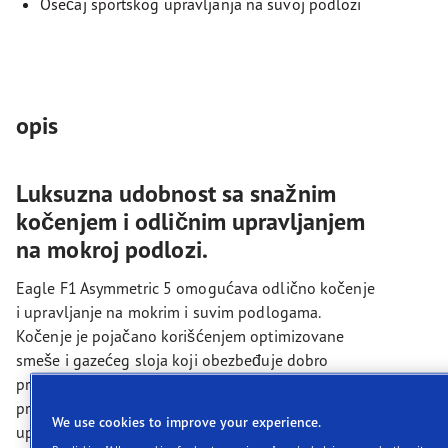
Osećaj sportskog upravljanja na suvoj podlozi
opis
Luksuzna udobnost sa snažnim
kočenjem i odličnim upravljanjem
na mokroj podlozi.
Eagle F1 Asymmetric 5 omogućava odlično kočenje
i upravljanje na mokrim i suvim podlogama.
Kočenje je pojačano korišćenjem optimizovane
smeše i gazećeg sloja koji obezbeđuje dobro
prianjanje. Kruta konstrukcija obezbeđuje precizan
prenos snage koji rezultuje optimizovanim
We use cookies to improve your experience.
upravljanjem na suvoj podlozi.