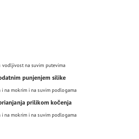
u vodljivost na suvim putevima
odatnim punjenjem silike
ja i na mokrim i na suvim podlogama
prianjanja prilikom kočenja
ja i na mokrim i na suvim podlogama