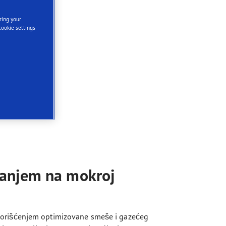
ring your
cookie settings
janjem na mokroj
korišćenjem optimizovane smeše i gazećeg