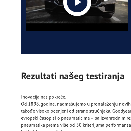
Rezultati našeg testiranja
Inovacija nas pokreće.
Od 1898. godine, nadmašujemo u pronalaženju novih i
takođe visoko ocenjeni od strane stručnjaka. Goodyea
evropski časopisi o pneumaticima – sa izvanrednim rez
pneumatika prema više od 50 kriterijuma performansa.