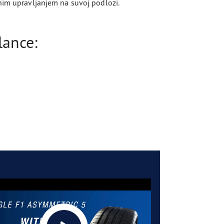
nim upravljanjem na suvoj podlozi.
lance: