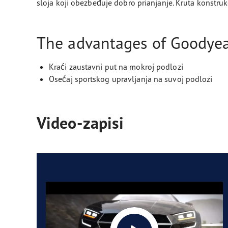
sloja koji obezbeđuje dobro prianjanje. Kruta konstru
The advantages of Goodyear
Kraći zaustavni put na mokroj podlozi
Osećaj sportskog upravljanja na suvoj podlozi
Video-zapisi