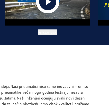
Prikaži više
deja. Naši pneumatici nisu samo inovativni – oni su
r pneumatike već mnogo godina testiraju nezavisni
ultatima. Naši inženjeri ocenjuju svaki novi dezen
 Na taj način obezbeđujemo visok kvalitet i pružamo