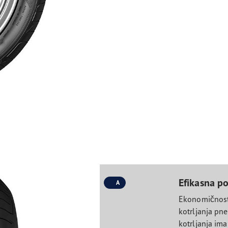
Efikasna p
A
Ekonomičnost 
kotrljanja pn
kotrljanja im