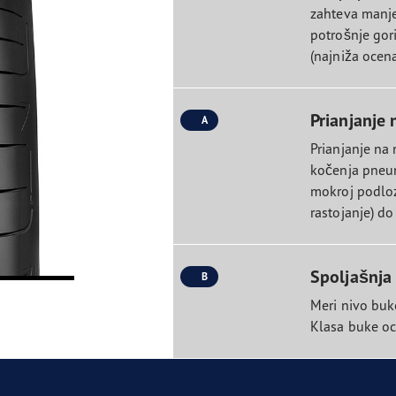
zahteva manje
potrošnje gori
(najniža ocena
Prianjanje 
A
Prianjanje na
kočenja pneum
mokroj podloz
rastojanje) do
Spoljašnja
B
Meri nivo buk
Klasa buke oce