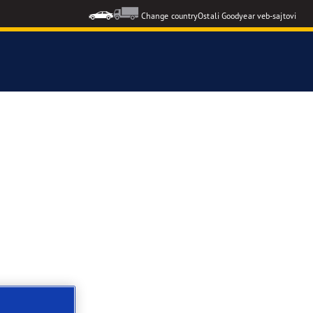
Change country
Ostali Goodyear veb-sajtovi