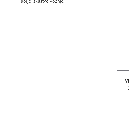
bolje iskustvo vožnje.
Vi