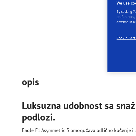
Održavanje pneumatika
Goodyear Blimp
Ultr
We use co
By clicking "
Luk
preferences,
upr
anytime in ou
K
Cookie Sett
O
opis
Luksuzna udobnost sa snaž
podlozi.
Eagle F1 Asymmetric 5 omogućava odlično kočenje i 