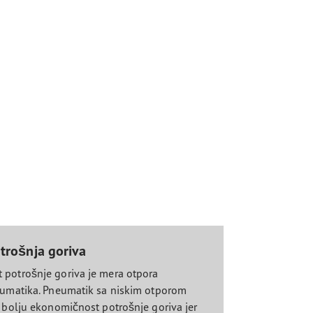
otrošnja goriva
potrošnje goriva je mera otpora
eumatika. Pneumatik sa niskim otporom
a bolju ekonomičnost potrošnje goriva jer