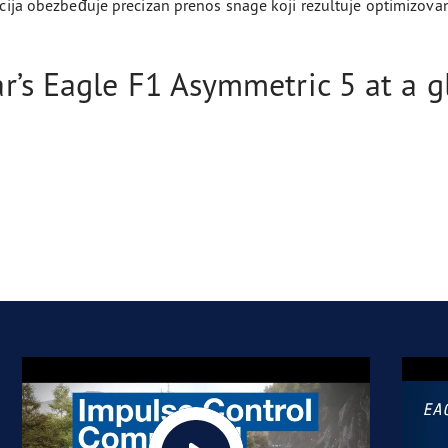
kcija obezbeđuje precizan prenos snage koji rezultuje optimizova
’s Eagle F1 Asymmetric 5 at a g