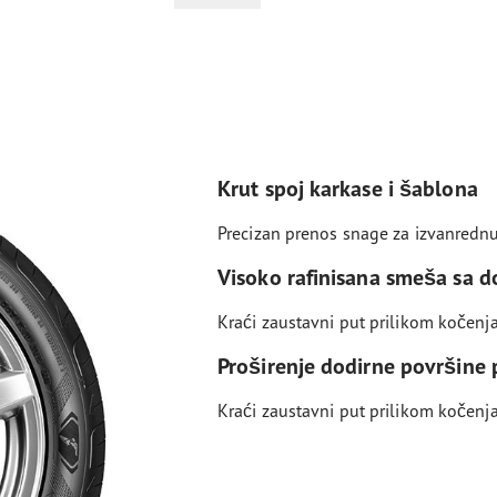
Krut spoj karkase i šablona
Precizan prenos snage za izvanredn
Visoko rafinisana smeša sa d
Kraći zaustavni put prilikom kočen
Proširenje dodirne površine 
Kraći zaustavni put prilikom kočen