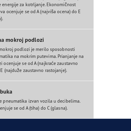
 energije za kotrljanje. Ekonomičnost
va ocenjuje se od A (najviša ocena) do E
).
na mokroj podlozi
 mokroj podlozi je merilo sposobnosti
atika na mokrim putevima. Prianjanje na
i ocenjuje se od A (najkraće zaustavno
 E (najduže zaustavno rastojanje).
 buka
e pneumatika izvan vozila u decibelima.
njuje se od A (tiha) do C (glasna).