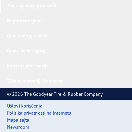
Naši najnoviji proizvodi
Nagrađene gume
Gume po tipu vozila
Gume po kategoriji
Koristne informacije
Više o kompaniji Goodyear
© 2026 The Goodyear Tire & Rubber Company
Uslovi korišćenja
Politika privatnosti na internetu
Mapa sajta
Newsroom