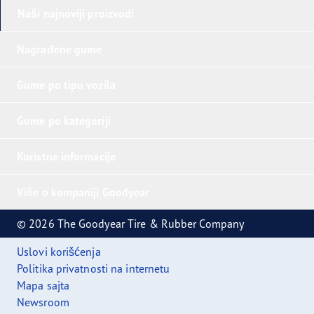
Naši najnoviji proizvodi
Nagrađene gume
Gume po tipu vozila
Gume po kategoriji
Koristne informacije
Više o kompaniji Goodyear
© 2026 The Goodyear Tire & Rubber Company
Uslovi korišćenja
Politika privatnosti na internetu
Mapa sajta
Newsroom