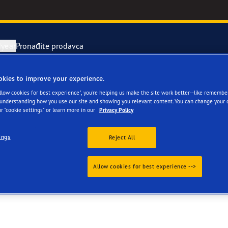
year
Pronađite prodavca
okies to improve your experience.
avka i zamena pneumatika
or 4Seasons GEN-3
Allow cookies for best experience", you're helping us make the site work better--like remembe
 understanding how you use our site and showing you relevant content. You can change your 
r "cookie settings" or learn more in our
Privacy Policy
rvni pneumatici
e F1 Asymmetric 6
ings
Reject All
ientgrip Performance 2
Allow cookies for best experience -->
e F1 SuperSport
year RACING