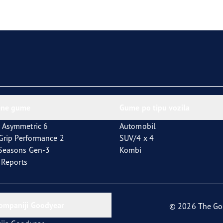
aGrip Performance 3
ene gume
Gume po tipu vozila
 Asymmetric 6
Automobil
tGrip Performance 2
SUV/4 x 4
4Seasons Gen-3
Kombi
t Reports
kompaniji Goodyear
© 2026 The Go