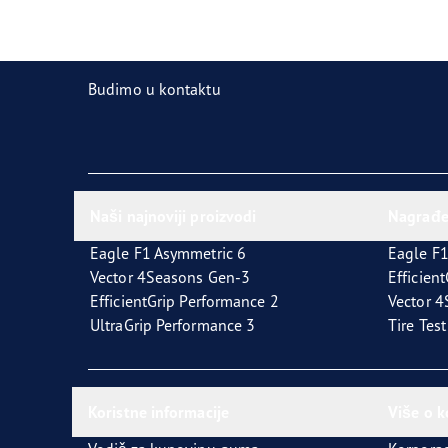
Održavanje pneumatika
Goodyear Blimp
Ultr
Budimo u kontaktu
Naši najnoviji proizvodi
Nagrađ
Eagle F1 Asymmetric 6
Eagle F1
Vector 4Seasons Gen-3
Efficien
EfficientGrip Performance 2
Vector 
UltraGrip Performance 3
Tire Tes
Koristne informacije
Više o 