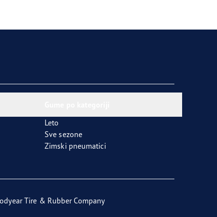
Gume po kategoriji
Leto
Sve sezone
Zimski pneumatici
odyear Tire & Rubber Company