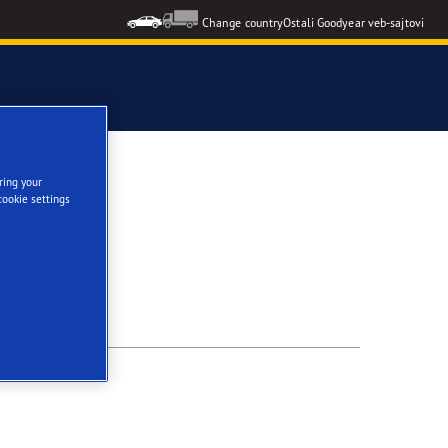
Change country
Ostali Goodyear veb-sajtovi
ring your
cookie settings