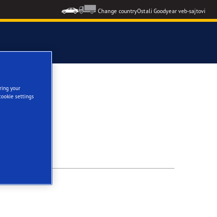
Change country
Ostali Goodyear veb-sajtovi
ring your
cookie settings