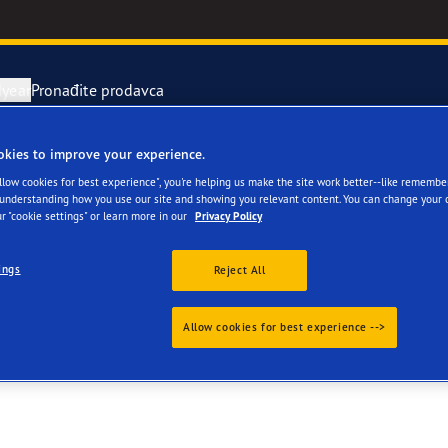
year
Pronađite prodavca
okies to improve your experience.
avka i zamena pneumatika
or 4Seasons GEN-3
Allow cookies for best experience", you're helping us make the site work better--like remembe
 understanding how you use our site and showing you relevant content. You can change your 
r "cookie settings" or learn more in our
Privacy Policy
rvni pneumatici
e F1 Asymmetric 6
ings
Reject All
ientgrip Performance 2
Allow cookies for best experience -->
e F1 SuperSport
year RACING