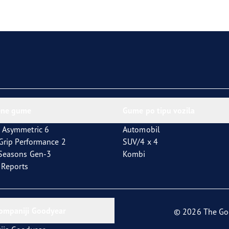
aGrip Performance 3
ene gume
Gume po tipu vozila
 Asymmetric 6
Automobil
tGrip Performance 2
SUV/4 x 4
4Seasons Gen-3
Kombi
t Reports
kompaniji Goodyear
© 2026 The Go