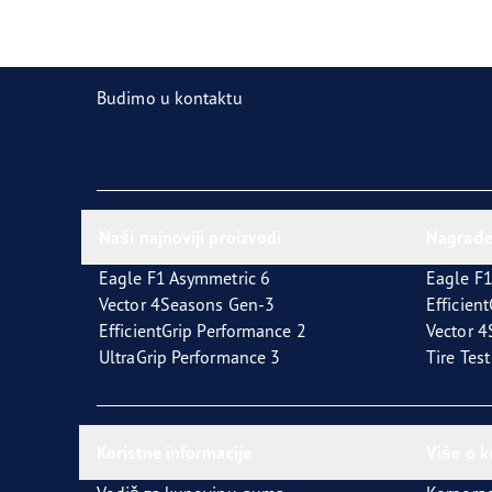
Održavanje pneumatika
Goodyear Blimp
Ultr
Budimo u kontaktu
Naši najnoviji proizvodi
Nagrađ
Eagle F1 Asymmetric 6
Eagle F1
Vector 4Seasons Gen-3
Efficien
EfficientGrip Performance 2
Vector 
UltraGrip Performance 3
Tire Tes
Koristne informacije
Više o 