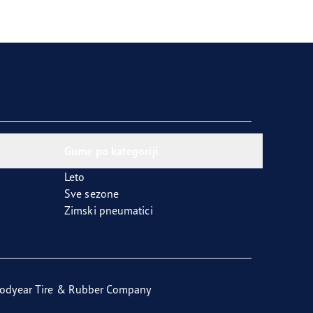
Gume po kategoriji
Leto
Sve sezone
Zimski pneumatici
odyear Tire & Rubber Company