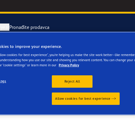
year
Pronađite prodavca
okies to improve your experience.
avka i zamena pneumatika
or 4Seasons GEN-3
Allow cookies for best experience", you're helping us make the site work better--like remembe
 understanding how you use our site and showing you relevant content. You can change your 
O.O.
r "cookie settings" or learn more in our
Privacy Policy
rvni pneumatici
e F1 Asymmetric 6
ings
Reject All
ientgrip Performance 2
Allow cookies for best experience -->
e F1 SuperSport
year RACING