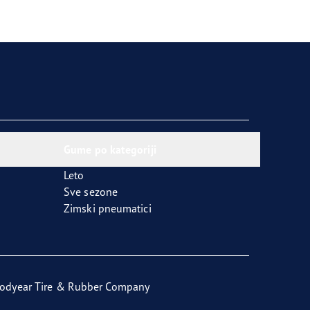
Gume po kategoriji
Leto
Sve sezone
Zimski pneumatici
odyear Tire & Rubber Company