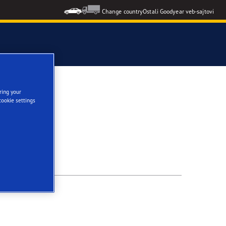
Change country
Ostali Goodyear veb-sajtovi
ring your
cookie settings