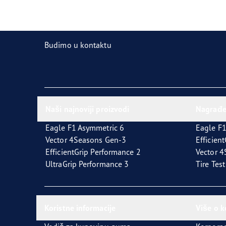
Održavanje pneumatika
Goodyear Blimp
Ultr
Budimo u kontaktu
Naši najnoviji proizvodi
Nagrađ
Eagle F1 Asymmetric 6
Eagle F1
Vector 4Seasons Gen-3
Efficien
EfficientGrip Performance 2
Vector 
UltraGrip Performance 3
Tire Tes
Koristne informacije
Više o 