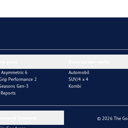
aGrip Performance 3
ene gume
Gume po tipu vozila
 Asymmetric 6
Automobil
tGrip Performance 2
SUV/4 x 4
4Seasons Gen-3
Kombi
t Reports
kompaniji Goodyear
© 2026 The Go