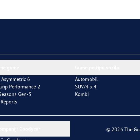
aGrip Performance 3
ene gume
Gume po tipu vozila
 Asymmetric 6
Automobil
tGrip Performance 2
SUV/4 x 4
4Seasons Gen-3
Kombi
t Reports
kompaniji Goodyear
© 2026 The Go