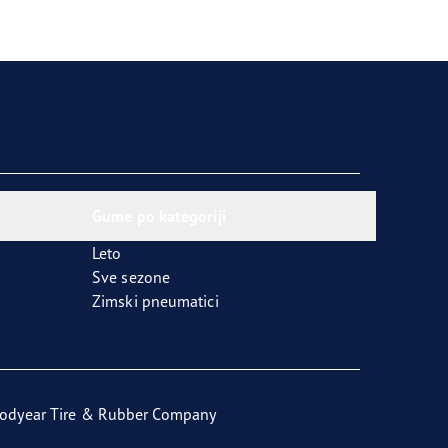
Gume po kategoriji
Leto
Sve sezone
Zimski pneumatici
odyear Tire & Rubber Company