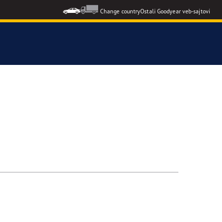
Change country
Ostali Goodyear veb-sajtovi