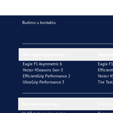
Održavanje pneumatika
Goodyear Blimp
Ultr
Budimo u kontaktu
Naši najnoviji proizvodi
Nagrađ
Eagle F1 Asymmetric 6
Eagle F1
Vector 4Seasons Gen-3
Efficien
EfficientGrip Performance 2
Vector 
UltraGrip Performance 3
Tire Tes
Koristne informacije
Više o 