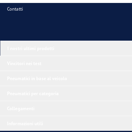
Contatti
I nostri ultimi prodotti
Vincitori nei test
Pneumatici in base al veicolo
Pneumatici per categoria
Collegamenti
Informazioni utili