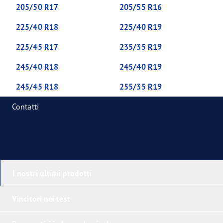
205/50 R17
205/55 R16
225/40 R18
225/40 R19
225/45 R17
235/35 R19
245/40 R18
245/40 R19
245/45 R18
255/35 R19
Contatti
I nostri ultimi prodotti
Vincitori nei test