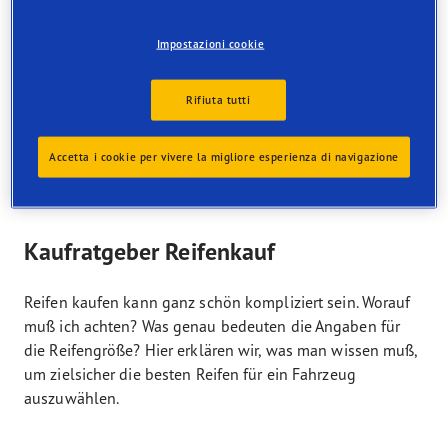
der Dimension 225 50 R17 große Fortschritte im Bereich
Fahrkomfort beispielsweise auf nassen Strecken erzielt.
Impostazioni cookie
Beim Sommerreifen 225 50 R17 handelt es sich zudem
um einen sogenannten Breitreifen. Diese sind nicht nur
ästhetisch ein Highlight. Die breitere Fläche ermöglichen
Rifiuta tutti
Ihnen eine tendenziell bessere Beschleunigung als bei
schmaleren Modellen. Die Breite eines Reifens erkennen
Accetta i cookie per vivere la migliore esperienza di navigazione
Sie an der Zahl 225. Diese besagt, dass der Sommerreifen
225 50 R17 eine Breite von 225 mm hat.
Kaufratgeber Reifenkauf
Reifen kaufen kann ganz schön kompliziert sein. Worauf
muß ich achten? Was genau bedeuten die Angaben für
die Reifengröße?
Hier erklären wir, was man wissen muß,
um zielsicher die besten Reifen für ein Fahrzeug
auszuwählen.