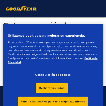
Esta promoción ha
terminado.
Utilizamos cookies para mejorar su experiencia.
Al hacer clic en “Permitir cookies para una mejor experiencia”, nos ayuda a
Visite el sitio web para buscar neumáticos o encontrar su
mejorar el funcionamiento del sitio (por ejemplo, recordando sus preferencias,
distribuidor.
entendiendo cómo usa nuestro sitio y mostrándole contenido relevante).
Puede cambiar su configuración de cookies en cualquier momento en nuestra
Buscar
Encontrar
“configuración de cookies” u obtener más información en nuestra
Política de
Privacidad
neumáticos
su
distribuidor
Configuración de cookies
Rechazarlas todas
Contacto
Permita las cookies para una mejor experiencia