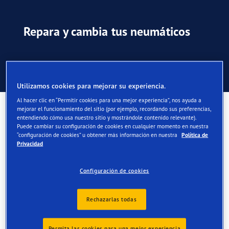
Repara y cambia tus neumáticos
Consejos para reparar neumáticos pinchados
Utilizamos cookies para mejorar su experiencia.
Al hacer clic en “Permitir cookies para una mejor experiencia”, nos ayuda a
Cómo reparar una rueda pinchada
mejorar el funcionamiento del sitio (por ejemplo, recordando sus preferencias,
entendiendo cómo usa nuestro sitio y mostrándole contenido relevante).
Puede cambiar su configuración de cookies en cualquier momento en nuestra
“configuración de cookies” u obtener más información en nuestra
Política de
No hay escapatoria: es muy probable que
Privacidad
suframos un pinchazo en algún momento de
Configuración de cookies
la vida.
Siempre puede consultarle a un experto si no confía en
Rechazarlas todas
poder arreglarlo por sí solo. Eche un vistazo a
nuestro
localizador de distribuidores
para encontrar un
Permita las cookies para una mejor experiencia