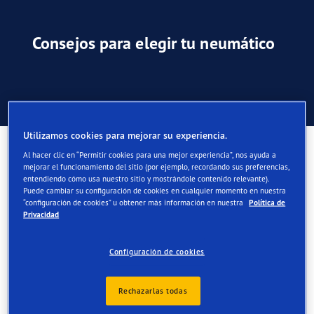
Consejos para elegir tu neumático
Comparativas de neumáticos
Utilizamos cookies para mejorar su experiencia.
Comparativas de neumáticos
Al hacer clic en “Permitir cookies para una mejor experiencia”, nos ayuda a
mejorar el funcionamiento del sitio (por ejemplo, recordando sus preferencias,
entendiendo cómo usa nuestro sitio y mostrándole contenido relevante).
En Goodyear recurrimos frecuentemente a organismos de
Puede cambiar su configuración de cookies en cualquier momento en nuestra
“configuración de cookies” u obtener más información en nuestra
Política de
pruebas independientes, revistas y clubes
Privacidad
automovilísticos.
Configuración de cookies
Rechazarlas todas