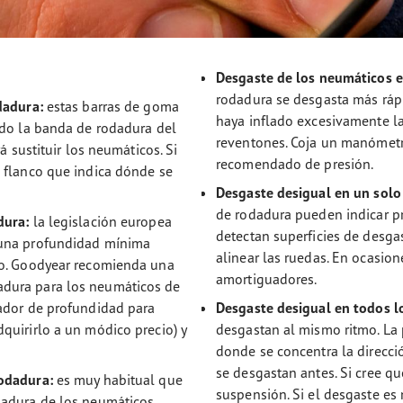
Desgaste de los neumáticos en
rodadura se desgasta más ráp
dadura:
estas barras de goma
haya inflado excesivamente la
ado la banda de rodadura del
reventones. Coja un manómetro
á sustituir los neumáticos. Si
recomendado de presión.
 flanco que indica dónde se
Desgaste desigual en un solo
de rodadura pueden indicar pr
dura:
la legislación europea
detectan superficies de desga
 una profundidad mínima
alinear las ruedas. En ocasion
co. Goodyear recomienda una
amortiguadores.
dura para los neumáticos de
ador de profundidad para
Desgaste desigual en todos l
quirirlo a un módico precio) y
desgastan al mismo ritmo. La p
donde se concentra la direcció
se desgastan antes. Si cree q
odadura:
es muy habitual que
suspensión. Si el desgaste es 
dadura de los neumáticos.