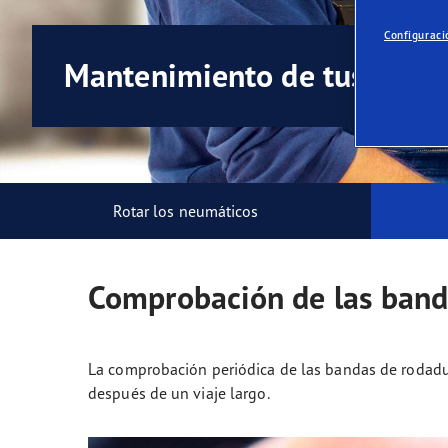
Neumáticos según el clima
ReCharge, el futuro de la movilidad eléctrica
Gama
Configuraci
Mantenimiento de tus neum
Rotar los neumáticos
Comprobación de las band
La comprobación periódica de las bandas de rodadur
después de un viaje largo.