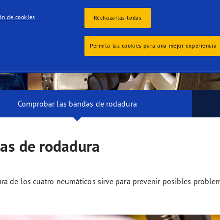
 Eagle F1 SuperSport
ón de cookies
Rechazarlas todas
áticos
Permita las cookies para una mejor experiencia
Comprobar las bandas de rodadura
as de rodadura
a de los cuatro neumáticos sirve para prevenir posibles problem