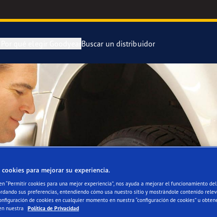
n
Por qué elegir Goodyear
Buscar un distribuidor
ra y cambia tus neumáticos
 Kilómetros Que Cuentan
Neumático Of
enimiento de tus neumáticos
aGrip Performance 3
Neumático Of
or 4Seasons Gen-3
Neumáticos G
e F1 Asymmetric 6
 cookies para mejorar su experiencia.
 en “Permitir cookies para una mejor experiencia”, nos ayuda a mejorar el funcionamiento del 
 EfficientGrip Performance 2
ordando sus preferencias, entendiendo cómo usa nuestro sitio y mostrándole contenido relev
onfiguración de cookies en cualquier momento en nuestra “configuración de cookies” u obten
en nuestra
Política de Privacidad