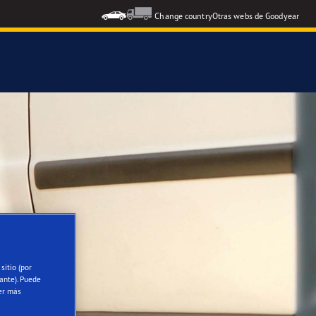
Change country
Otras webs de Goodyear
icial del Grupo Aramón
icial Escuela RACE de Conducción
oodyear Eagle
sitio (por
ante). Puede
er más