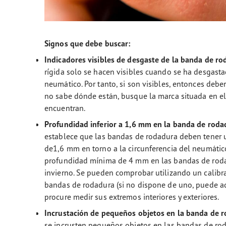
Signos que debe buscar:
Indicadores visibles de desgaste de la banda de ro
rígida solo se hacen visibles cuando se ha desgast
neumático. Por tanto, si son visibles, entonces deber
no sabe dónde están, busque la marca situada en el
encuentran.
Profundidad inferior a 1,6 mm en la banda de roda
establece que las bandas de rodadura deben tener
de1,6 mm en torno a la circunferencia del neumáti
profundidad mínima de 4 mm en las bandas de roda
invierno. Se pueden comprobar utilizando un calibr
bandas de rodadura (si no dispone de uno, puede ad
procure medir sus extremos interiores y exteriores.
Incrustación de pequeños objetos en la banda de r
se incrusten pequeños objetos en las bandas de ro