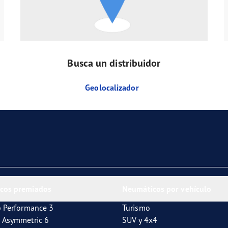
Busca un distribuidor
Geolocalizador
cos premiados
Neumáticos por vehículo
p Performance 3
Turismo
 Asymmetric 6
SUV y 4x4