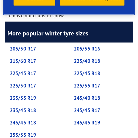
extra cuts in the tread called ‘sipes’. These provide extra
bite to grip winter roads, hills and sharp corners, and
remove build-ups of snow.
More popular winter tyre sizes
205/50 R17
205/55 R16
215/60 R17
225/40 R18
225/45 R17
225/45 R18
225/50 R17
225/55 R17
235/35 R19
245/40 R18
235/45 R18
245/45 R17
245/45 R18
245/45 R19
255/35 R19