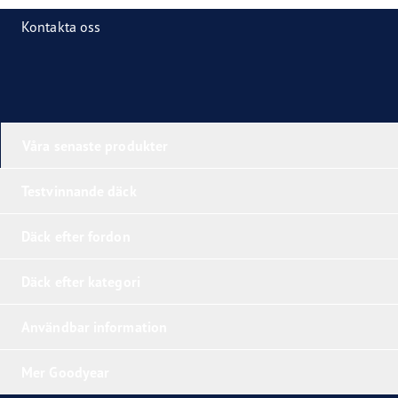
Kontakta oss
Våra senaste produkter
Testvinnande däck
Däck efter fordon
Däck efter kategori
Användbar information
Mer Goodyear