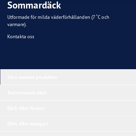
Sommardäck
Utformade för milda väderförhållanden (7 ˚C och
varmare).
Kontakta oss
Våra senaste produkter
Testvinnande däck
Däck efter fordon
Däck efter kategori