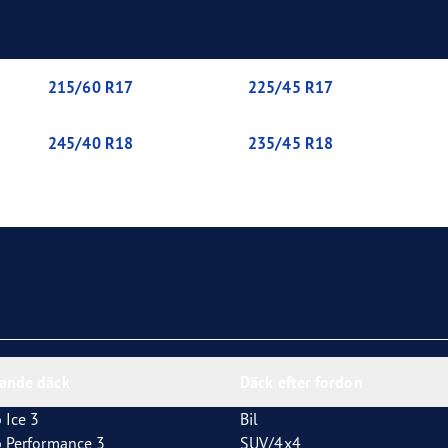
year Eagle-däck
215/60 R17
225/45 R17
245/40 R18
235/45 R18
nande däck
Däck efter fordon
 Ice 3
Bil
p Performance 3
SUV/4x4