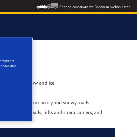
Change country
Andra Goodyear-webbplatser
xempel att
 ändra dina
king force on snow and ice.
you control your car on icy and snowy roads.
 to grip winter roads, hills and sharp corners, and