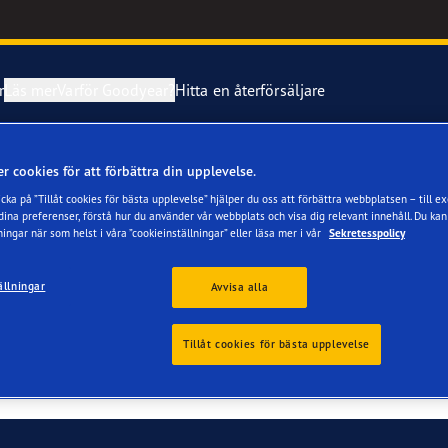
r
Läs mer
Varför Goodyear?
Hitta en återförsäljare
5/40 R18
r cookies för att förbättra din upplevelse.
and om dina däck
imentet Eagle F1 SuperSport
cka på ”Tillåt cookies för bästa upplevelse” hjälper du oss att förbättra webbplatsen – till e
na preferenser, förstå hur du använder vår webbplats och visa dig relevant innehåll. Du kan
 och byt dina däck
ientgrip Performance 2
ningar när som helst i våra ”cookieinställningar” eller läsa mer i vår
Sekretesspolicy
low, winter tyres also feature treads that maximize grip and bra
e F1 Asymmetric 6
ällningar
Avvisa alla
ther conditions, including slush, snow, freezing rain and ice.
: made from specially formulated tread rubber, winter tyres help 
aGrip Performance 3
Tillåt cookies för bästa upplevelse
nd extra cuts in the tread called ‘sipes’. These provide extra bite
Grip Ice 3