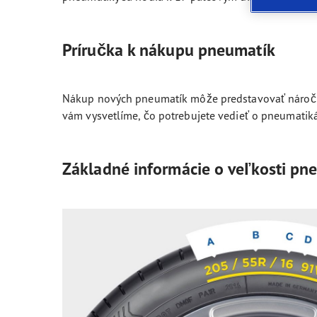
Starostlivosť o vaše pneumatiky
Goodyear Blimp
Ultr
Príručka k nákupu pneumatík
Nákup nových pneumatík môže predstavovať náročnú
vám vysvetlíme, čo potrebujete vedieť o pneumatikác
Základné informácie o veľkosti pn