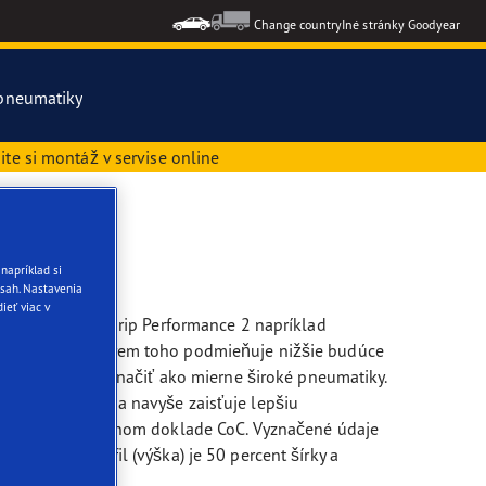
Change country
Iné stránky Goodyear
pneumatiky
te si montáž v servise online
tky pneumatiky
napríklad si
sah. Nastavenia
ieť viac v
Model EfficientGrip Performance 2 napríklad
metrový výkon okrem toho podmieňuje nižšie budúce
kosti sa dajú označiť ako mierne široké pneumatiky.
i. Silná trakcia navyše zaisťuje lepšiu
u alebo na takzvanom doklade CoC. Vyznačené údaje
 205 mm, profil (výška) je 50 percent šírky a