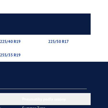
225/40 R19
225/50 R17
255/35 R19
Pneumatiky podľa sezóny