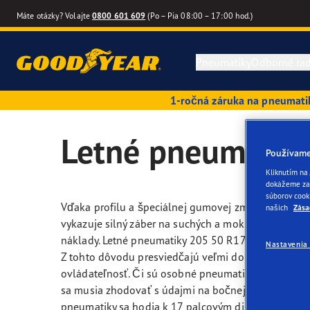
Máte otázky? Volajte
0800 601 609
(Po – Pia 08:00 – 17:00 hod.)
Pneumatiky
Odborné ra
1-ročná záruka na pneumati
Letné pneumatiky
Sprievodca nákupom pneumatík
Výkonnostné a kvalitativné kritéria
Opra
Good
Letné pneumatik
Používame
Celoročné pneumatiky
Značenie pneumatík podľa noriem EÚ
Technológie a inovácie
Info
Eagl
Kliknutím na
dokážeme zap
súborov cook
Zimné pneumatiky
Sezonné pneumatiky
Technológia SoundComfort
Effic
Vďaka profilu a špeciálnej gumovej zmesi sú letné 
našich
Zása
vykazuje silný záber na suchých a mokrých vozovká
Hľadať podľa veľkosti pneumatiky
Značenie na bočnici pneumatiky
Budúcnosť elektromobility
Eagl
náklady. Letné pneumatiky 205 50 R17 sa hodia pre k
Nastavenia 
Z tohto dôvodu presviedčajú veľmi dobrou priľnavos
ovládateľnosť. Či sú osobné pneumatiky vhodné pre 
Vyhľadávanie pneumatík podľa vozidla
Terminológie týkajúce sa pneumatík
Výrobcovia vozidiel (OE)
Vect
sa musia zhodovať s údajmi na bočnej stene letnej p
pneumatiky sa hodia k 17 palcovým diskom.