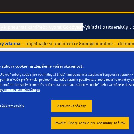
dy k pneumatikám
Prečo vybrať Goodyear
Vyhľadať partnera
Kúpiť 
ky zdarma
– objednajte si pneumatiky Goodyear online – dohodni
va a prezutie pneumatík
year RACING
Zobraziť vše
y 205 50 R17
 súbory cookie na zlepšenie vašej skúsenosti.
rmácie o náhradných pneumatikách
e F1 SuperSport
 „Povoliť súbory cookie pre optimálny zážitok“ nám pomáhate zlepšovať fungovanie stránky – 
amätať vaše preferencie, pochopiť, ako našu stránku používate, a zobrazovať relevantný ob
ie môžete kedykoľvek zmeniť v našich „nastaveniach súborov cookie“ alebo sa môžete dozved
ientgrip Performance 2
pneumatiky rozmeru 205 50 R17 ideálne pre teplé teploty v lete. 
dy ochrany osobných údajov
ch, čo vedie k veľmi krátkym brzdným dráham. Jeho vysoký kilo
e F1 Asymmetric 6
ompaktné vozidlá a vozidlá strednej triedy. Pneumatiky tejto veľ
súborov cookie
Zamietnuť všetky
ťou na vozovku, rovnako ako veľmi dobrými brzdnými vlastnosťam
vaše vozidlo, zistíte podľa informácií v dokumentácii k vozidl
or 4Seasons GEN-3
Povoliť súbory cookie pre optimálny zážitok
neumatiky 205 50 R17. Čísla prezrádzajú, že pneumatika je široká