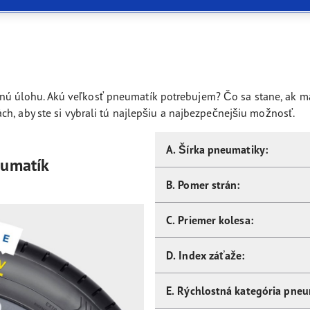
aGrip Performance 3
 úlohu. Akú veľkosť pneumatík potrebujem? Čo sa stane, ak má
h, aby ste si vybrali tú najlepšiu a najbezpečnejšiu možnosť.
A. Šírka pneumatiky:
eumatík
B. Pomer strán:
C. Priemer kolesa:
D. Index záťaže:
E. Rýchlostná kategória pneu