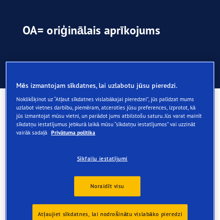
OA= oriģinālais aprīkojums
Ko nozīmē OA riepu marķējums?
Mēs izmantojam sīkdatnes, lai uzlabotu jūsu pieredzi.
Noklikšķinot uz “Atļaut sīkdatnes vislabākajai pieredzei”, jūs palīdzat mums
Ko nozīmē OA riepu
uzlabot vietnes darbību, piemēram, atceroties jūsu preferences, izprotot, kā
jūs izmantojat mūsu vietni, un parādot jums atbilstošu saturu. Jūs varat mainīt
marķējums?
sīkdatņu iestatījumus jebkurā laikā mūsu “sīkdatņu iestatījumos” vai uzzināt
vairāk sadaļā
Privātuma politika
Lai norādītu, ka nomaiņas riepas ir izstrādātas atbilstoši
Sīkfailu iestatījumi
oriģinālā aprīkojuma standartiem, riepas sānos ir
izvietots OA reljefa marķējums, kurā savukārt norādīts
Noraidīt visu
automobiļu ražotājs, kuram tika izstrādātas šīs riepas.
„Goodyear” ir viens no vadošajiem zīmoliem OA jomā, un
Atļaujiet sīkdatnes, lai nodrošinātu vislabāko pieredzi
tas ir ieguvis vairāk kā 600 oriģinālā aprīkojuma