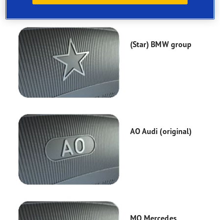
apstiprinājumus no vairāk kā 30 automobiļu ražotājiem.
(Star) BMW group
AO Audi (original)
MO Mercedes