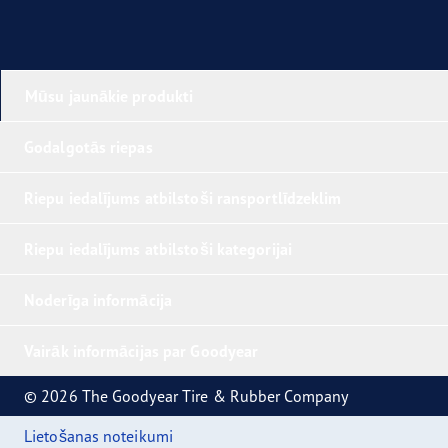
Mūsu jaunākie produkti
Godalgotās riepas
Riepu iedalījums atbilstoši ransportlīdzeklim
Riepu iedalījums atbilstoši kategorijai
Noderīga informācija
Vairāk informācijas par Goodyear
© 2026 The Goodyear Tire & Rubber Company
Lietošanas noteikumi