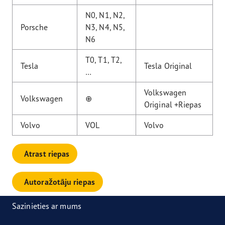
N0, N1, N2,
Porsche
N3, N4, N5,
N6
T0, T1, T2,
Tesla
Tesla Original
…
Volkswagen
Volkswagen
⊕
Original +Riepas
Volvo
VOL
Volvo
Atrast riepas
Autoražotāju riepas
Sazinieties ar mums