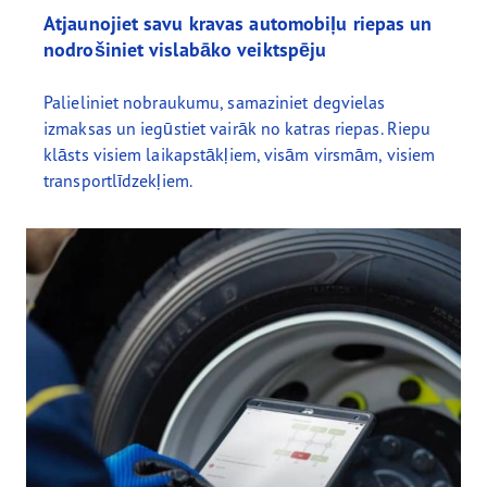
Atjaunojiet savu kravas automobiļu riepas un
nodrošiniet vislabāko veiktspēju
Palieliniet nobraukumu, samaziniet degvielas
izmaksas un iegūstiet vairāk no katras riepas. Riepu
klāsts visiem laikapstākļiem, visām virsmām, visiem
transportlīdzekļiem.