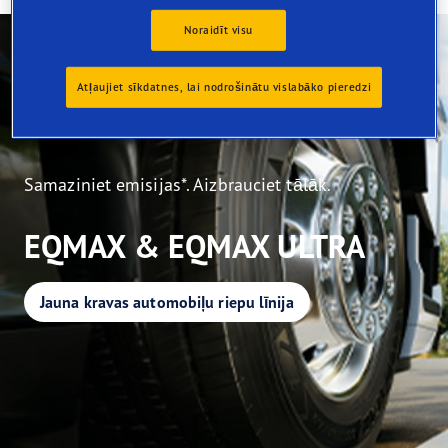
Noraidīt visu
Atļaujiet sīkdatnes, lai nodrošinātu vislabāko pieredzi
Samaziniet emisijas*. Aizbrauciet tālāk.
EQMAX & EQMAX ULTRA
Jauna kravas automobiļu riepu līnija