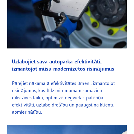
Uzlabojiet sava autoparka efektivitāti,
izmantojot mūsu modernizētos risinājumus
Pārejiet nākamajā efektivitātes līmenī, izmantojot
risinājumus, kas līdz minimumam samazina
dīkstāves laiku, optimizē degvielas patēriņa
efektivitāti, uzlabo drošību un paaugstina klientu
apmierinātību.