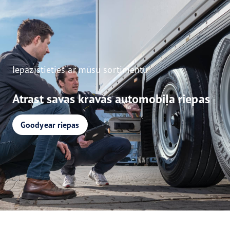
Iepazīstieties ar mūsu sortimentu
Atrast savas kravas automobiļa riepas
Goodyear riepas