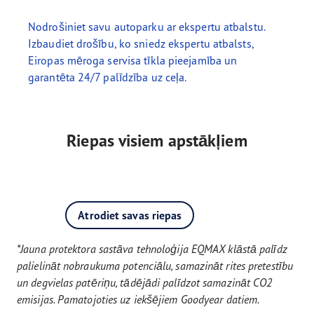
Nodrošiniet savu autoparku ar ekspertu atbalstu.
Izbaudiet drošību, ko sniedz ekspertu atbalsts,
Eiropas mēroga servisa tīkla pieejamība un
garantēta 24/7 palīdzība uz ceļa.
Riepas visiem apstākļiem
Atrodiet savas riepas
*Jauna protektora sastāva tehnoloģija EQMAX klāstā palīdz
palielināt nobraukuma potenciālu, samazināt rites pretestību
un degvielas patēriņu, tādējādi palīdzot samazināt CO2
emisijas. Pamatojoties uz iekšējiem Goodyear datiem.