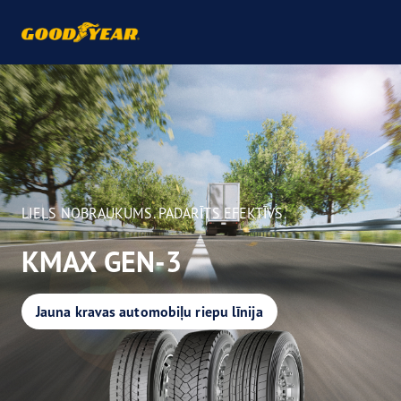
LIELS NOBRAUKUMS. PADARĪTS EFEKTĪVS.
KMAX GEN-3
Jauna kravas automobiļu riepu līnija