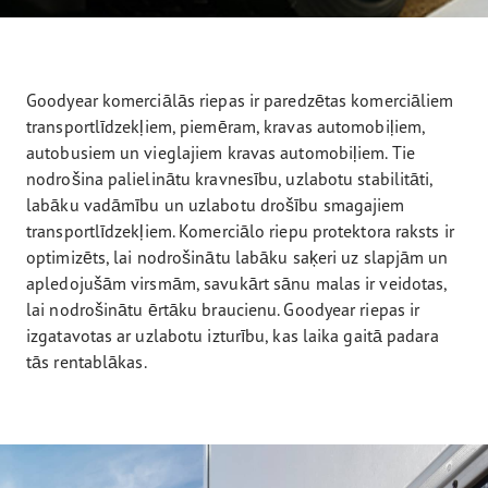
Goodyear komerciālās riepas ir paredzētas komerciāliem
transportlīdzekļiem, piemēram, kravas automobiļiem,
autobusiem un vieglajiem kravas automobiļiem. Tie
nodrošina palielinātu kravnesību, uzlabotu stabilitāti,
labāku vadāmību un uzlabotu drošību smagajiem
transportlīdzekļiem. Komerciālo riepu protektora raksts ir
optimizēts, lai nodrošinātu labāku saķeri uz slapjām un
apledojušām virsmām, savukārt sānu malas ir veidotas,
lai nodrošinātu ērtāku braucienu. Goodyear riepas ir
izgatavotas ar uzlabotu izturību, kas laika gaitā padara
tās rentablākas.