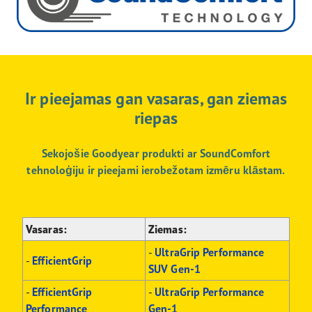
Ir pieejamas gan vasaras, gan ziemas
riepas
Sekojošie Goodyear produkti ar SoundComfort
tehnoloģiju ir pieejami ierobežotam izmēru klāstam.
Vasaras:
Ziemas:
-
UltraGrip Performance
-
EfficientGrip
SUV Gen-1
-
EfficientGrip
-
UltraGrip Performance
Performance
Gen-1