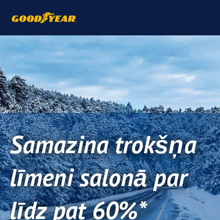
Samazina trokšņa
līmeni salonā par
līdz pat 60%*