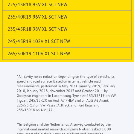
225/45R18 95V XL SCT NEW
235/40R19 96V XL SCT NEW
235/45R18 98V XL SCT NEW
245/45R19 102V XL SCT NEW
265/50R19 110V XL SCT NEW
* Air cavity noise reduction depending on the type of vehicle, its
speed and road surface. Based on internal vehicle road
measurements, performed in May 2021, January 2019, February
2018, January 2018, November 2017 and October 2011 by
Goodyear engineers in Luxembourg. Tyre size:235/55R19 on VW
Tiguan, 245/35R20 on Audi A7 PHEV and on Audi A6 Avant,
225/55R17 on VW Passat Alltrack and Ford Kuga and
255/45R18 on Audi A7.
**In Belgium and the Netherlands. A survey conducted by the
international market research company Nielsen asked 5,000
consumers about their views on products and innovation.