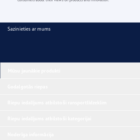
Sazinieties ar mums
Mūsu jaunākie produkti
Godalgotās riepas
Riepu iedalījums atbilstoši ransportlīdzeklim
Riepu iedalījums atbilstoši kategorijai
Noderīga informācija