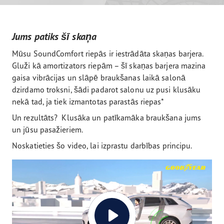
Jums patiks šī skaņa
Mūsu SoundComfort riepās ir iestrādāta skaņas barjera.
Gluži kā amortizators riepām – šī skaņas barjera mazina
gaisa vibrācijas un slāpē braukšanas laikā salonā
dzirdamo troksni, šādi padarot salonu uz pusi klusāku
nekā tad, ja tiek izmantotas parastās riepas*
Un rezultāts? Klusāka un patīkamāka braukšana jums
un jūsu pasažieriem.
Noskatieties šo video, lai izprastu darbības principu.