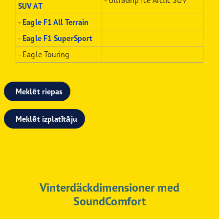
- UltraGrip Ice Arctic SUV
SUV AT
-
Eagle F1 All Terrain
-
Eagle F1 SuperSport
- Eagle Touring
Meklēt riepas
Meklēt izplatītāju
Vinterdäckdimensioner med
SoundComfort