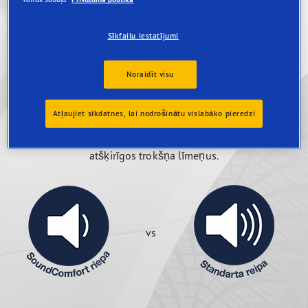
Jūtieties komfortabli pat līdz 60% klusākā
Sīkfailu iestatījumi
auto salonā*
Mūsu SoundComfort tehnoloģija padarīs jūsu
Noraidīt visu
braucienu daudz klusāku un patīkamāku, samazinot
trokšņu līmeni transportlīdzekļa salonā pat līdz
Atļaujiet sīkdatnes, lai nodrošinātu vislabāko pieredzi
60%*.
Klikšķiniet uz ikonām labajā pusē, lai dzirdētu
atšķirīgos trokšņa līmeņus.
vs