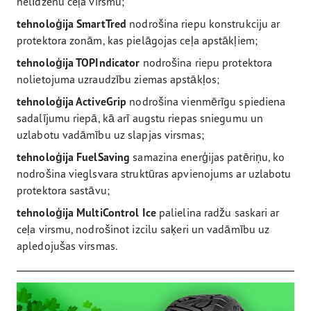
nelīdzenu ceļa virsmu;
tehnoloģija SmartTred
nodrošina riepu konstrukciju ar
protektora zonām, kas pielāgojas ceļa apstākļiem;
tehnoloģija TOPIndicator
nodrošina riepu protektora
nolietojuma uzraudzību ziemas apstākļos;
tehnoloģija ActiveGrip
nodrošina vienmērīgu spiediena
sadalījumu riepā, kā arī augstu riepas sniegumu un
uzlabotu vadāmību uz slapjas virsmas;
tehnoloģija FuelSaving
samazina enerģijas patēriņu, ko
nodrošina vieglsvara struktūras apvienojums ar uzlabotu
protektora sastāvu;
tehnoloģija MultiControl Ice
palielina radžu saskari ar
ceļa virsmu, nodrošinot izcilu saķeri un vadāmību uz
apledojušas virsmas.