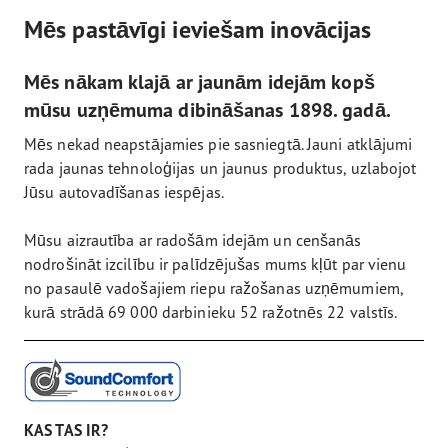
Mēs pastāvīgi ieviešam inovācijas
Mēs nākam klajā ar jaunām idejām kopš
mūsu uzņēmuma dibināšanas 1898. gadā.
Mēs nekad neapstājamies pie sasniegtā. Jauni atklājumi
rada jaunas tehnoloģijas un jaunus produktus, uzlabojot
Jūsu autovadīšanas iespējas.
Mūsu aizrautība ar radošām idejām un cenšanās
nodrošināt izcilību ir palīdzējušas mums kļūt par vienu
no pasaulē vadošajiem riepu ražošanas uzņēmumiem,
kurā strādā 69 000 darbinieku 52 ražotnēs 22 valstīs.
KAS TAS IR?