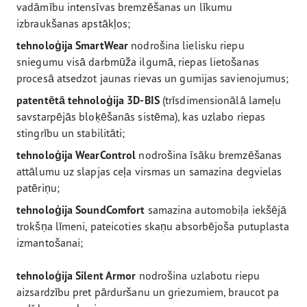
vadāmību intensīvas bremzēšanas un līkumu
izbraukšanas apstākļos;
tehnoloģija SmartWear
nodrošina lielisku riepu
sniegumu visā darbmūža ilgumā, riepas lietošanas
procesā atsedzot jaunas rievas un gumijas savienojumus;
patentētā tehnoloģija 3D-BIS
(trīsdimensionālā lameļu
savstarpējās bloķēšanās sistēma), kas uzlabo riepas
stingrību un stabilitāti;
tehnoloģija WearControl
nodrošina īsāku bremzēšanas
attālumu uz slapjas ceļa virsmas un samazina degvielas
patēriņu;
tehnoloģija SoundComfort
samazina automobiļa iekšējā
trokšņa līmeni, pateicoties skaņu absorbējoša putuplasta
izmantošanai;
tehnoloģija Silent Armor
nodrošina uzlabotu riepu
aizsardzību pret pārduršanu un griezumiem, braucot pa