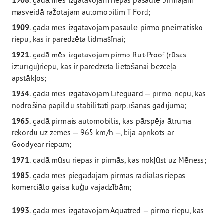
1908
. gadā mēs izgatavojam riepas pasaulē pirmajam
masveidā ražotajam automobilim T Ford;
1909
. gadā mēs izgatavojam pasaulē pirmo pneimatisko
riepu, kas ir paredzēta lidmašīnai;
1921
. gadā mēs izgatavojam pirmo Rut-Proof (rūsas
izturīgu)riepu, kas ir paredzēta lietošanai bezceļa
apstākļos;
1934
. gadā mēs izgatavojam Lifeguard — pirmo riepu, kas
nodrošina papildu stabilitāti pārplīšanas gadījumā;
1965
. gadā pirmais automobilis, kas pārspēja ātruma
rekordu uz zemes — 965 km/h —, bija aprīkots ar
Goodyear riepām;
1971
. gadā mūsu riepas ir pirmās, kas nokļūst uz Mēness;
1985
. gadā mēs piegādājam pirmās radiālās riepas
komerciālo gaisa kuģu vajadzībām;
1993
. gadā mēs izgatavojam Aquatred — pirmo riepu, kas