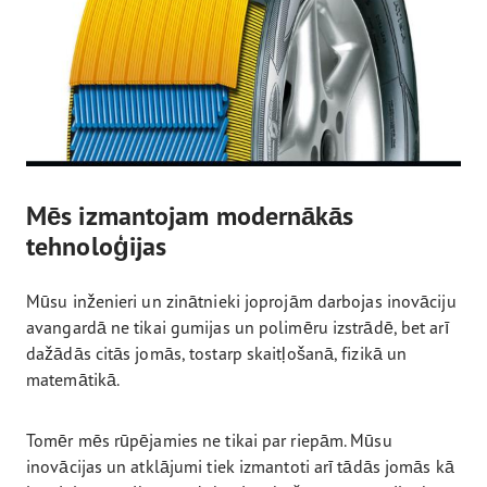
Mēs izmantojam modernākās
tehnoloģijas
Mūsu inženieri un zinātnieki joprojām darbojas inovāciju
avangardā ne tikai gumijas un polimēru izstrādē, bet arī
dažādās citās jomās, tostarp skaitļošanā, fizikā un
matemātikā.
Tomēr mēs rūpējamies ne tikai par riepām. Mūsu
inovācijas un atklājumi tiek izmantoti arī tādās jomās kā