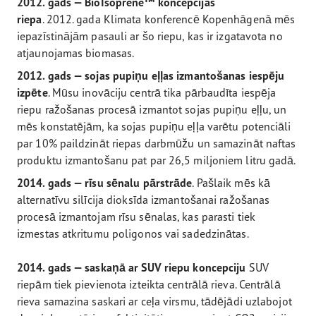
2012. gads — BioIsoprene™ koncepcijas
riepa
. 2012. gada Klimata konferencē Kopenhāgenā mēs
iepazīstinājām pasauli ar šo riepu, kas ir izgatavota no
atjaunojamas biomasas.
2012. gads — sojas pupiņu eļļas izmantošanas iespēju
izpēte
. Mūsu inovāciju centrā tika pārbaudīta iespēja
riepu ražošanas procesā izmantot sojas pupiņu eļļu, un
mēs konstatējām, ka sojas pupiņu eļļa varētu potenciāli
par 10% paildzināt riepas darbmūžu un samazināt naftas
produktu izmantošanu pat par 26,5 miljoniem litru gadā.
2014. gads — rīsu sēnalu pārstrāde
. Pašlaik mēs kā
alternatīvu silīcija dioksīda izmantošanai ražošanas
procesā izmantojam rīsu sēnalas, kas parasti tiek
izmestas atkritumu poligonos vai sadedzinātas.
2014. gads — saskaņā ar SUV riepu koncepciju
SUV
riepām tiek pievienota izteikta centrālā rieva. Centrālā
rieva samazina saskari ar ceļa virsmu, tādējādi uzlabojot