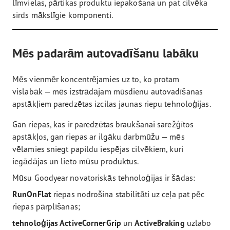
līmvielas, pārtikas produktu iepakošana un pat cilvēka
sirds mākslīgie komponenti.
Mēs padarām autovadīšanu labāku
Mēs vienmēr koncentrējamies uz to, ko protam
vislabāk — mēs izstrādājam mūsdienu autovadīšanas
apstākļiem paredzētas izcilas jaunas riepu tehnoloģijas.
Gan riepas, kas ir paredzētas braukšanai sarežģītos
apstākļos, gan riepas ar ilgāku darbmūžu — mēs
vēlamies sniegt papildu iespējas cilvēkiem, kuri
iegādājas un lieto mūsu produktus.
Mūsu Goodyear novatoriskās tehnoloģijas ir šādas:
RunOnFlat
riepas nodrošina stabilitāti uz ceļa pat pēc
riepas pārplīšanas;
tehnoloģijas ActiveCornerGrip
un
ActiveBraking
uzlabo