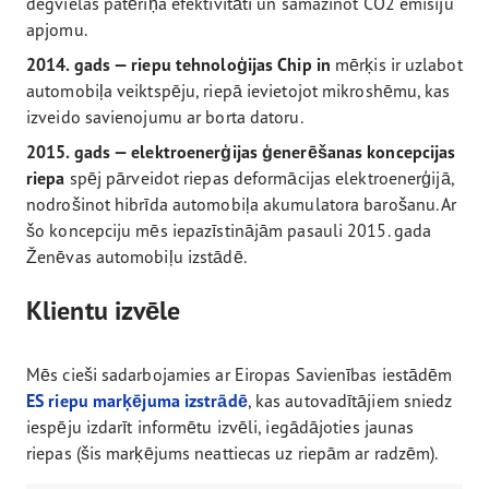
degvielas patēriņa efektivitāti un samazinot CO2 emisiju
apjomu.
2014. gads — riepu tehnoloģijas Chip in
mērķis ir uzlabot
automobiļa veiktspēju, riepā ievietojot mikroshēmu, kas
izveido savienojumu ar borta datoru.
2015. gads — elektroenerģijas ģenerēšanas koncepcijas
riepa
spēj pārveidot riepas deformācijas elektroenerģijā,
nodrošinot hibrīda automobiļa akumulatora barošanu. Ar
šo koncepciju mēs iepazīstinājām pasauli 2015. gada
Ženēvas automobiļu izstādē.
Klientu izvēle
Mēs cieši sadarbojamies ar Eiropas Savienības iestādēm
ES riepu marķējuma izstrādē
, kas autovadītājiem sniedz
iespēju izdarīt informētu izvēli, iegādājoties jaunas
riepas (šis marķējums neattiecas uz riepām ar radzēm).