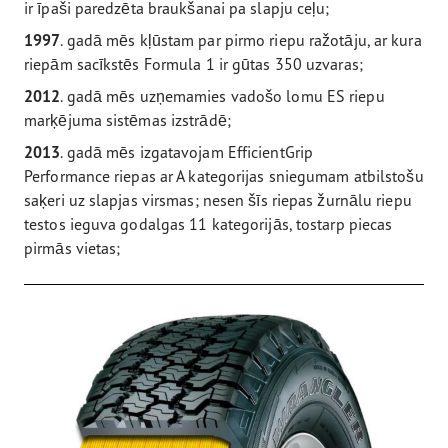
ir īpaši paredzēta braukšanai pa slapju ceļu;
1997
. gadā mēs kļūstam par pirmo riepu ražotāju, ar kura
riepām sacīkstēs Formula 1 ir gūtas 350 uzvaras;
2012
. gadā mēs uzņemamies vadošo lomu ES riepu
marķējuma sistēmas izstrādē;
2013
. gadā mēs izgatavojam EfficientGrip
Performance riepas ar A kategorijas sniegumam atbilstošu
saķeri uz slapjas virsmas; nesen šīs riepas žurnālu riepu
testos ieguva godalgas 11 kategorijās, tostarp piecas
pirmās vietas;