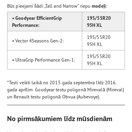
Būs pieejami šādi „Tall and Narrow” riepu
modeļi
:
• Goodyear EfficientGrip
195/55R20
Performance:
95H XL
195/55R20
• Vector 4Seasons Gen-2:
95H XL
195/55R20
• UltraGrip Performance Gen-1:
95H XL
*Testi veikti laikā no 2013. gada septembra līdz 2016.
gada aprīlim Goodyear testu poligonā Mirevalā (Mireval)
un Renault testu poligonā Obvua (Aubevoye).
No pirmsākumiem līdz mūsdienām