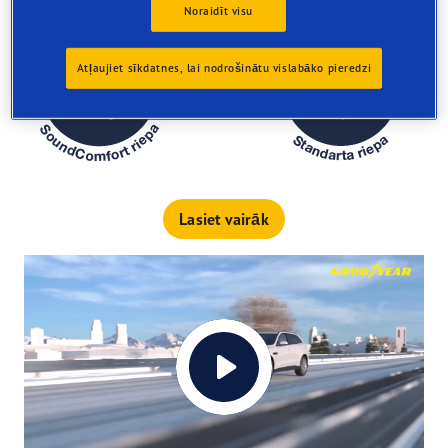
Noraidīt visu
Atļaujiet sīkdatnes, lai nodrošinātu vislabāko pieredzi
vs
Lasiet vairāk