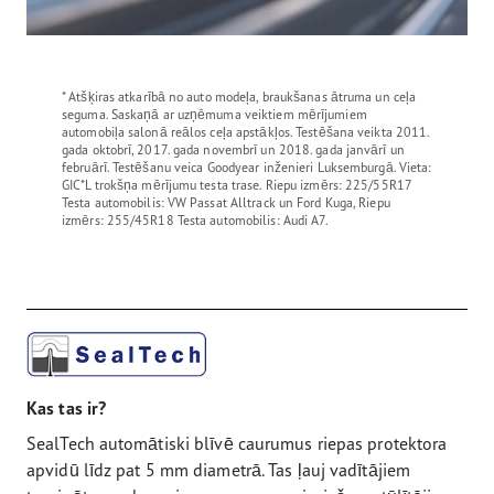
* Atšķiras atkarībā no auto modeļa, braukšanas ātruma un ceļa
seguma. Saskaņā ar uzņēmuma veiktiem mērījumiem
automobiļa salonā reālos ceļa apstākļos. Testēšana veikta 2011.
gada oktobrī, 2017. gada novembrī un 2018. gada janvārī un
februārī. Testēšanu veica Goodyear inženieri Luksemburgā. Vieta:
GIC*L trokšņa mērījumu testa trase. Riepu izmērs: 225/55R17
Testa automobilis: VW Passat Alltrack un Ford Kuga, Riepu
izmērs: 255/45R18 Testa automobilis: Audi A7.
Kas tas ir?
SealTech automātiski blīvē caurumus riepas protektora
apvidū līdz pat 5 mm diametrā. Tas ļauj vadītājiem