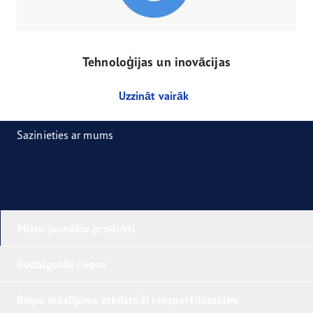
Tehnoloģijas un inovācijas
Uzzināt vairāk
Sazinieties ar mums
Mūsu jaunākie produkti
Godalgotās riepas
Riepu iedalījums atbilstoši ransportlīdzeklim