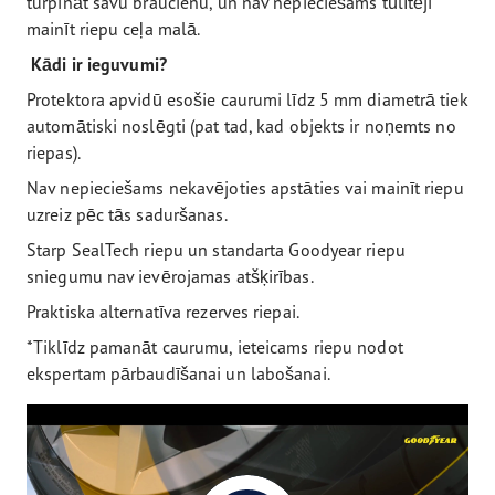
turpināt savu braucienu, un nav nepieciešams tūlītēji
mainīt riepu ceļa malā.
Kādi ir ieguvumi?
Protektora apvidū esošie caurumi līdz 5 mm diametrā tiek
automātiski noslēgti (pat tad, kad objekts ir noņemts no
riepas).
Nav nepieciešams nekavējoties apstāties vai mainīt riepu
uzreiz pēc tās saduršanas.
Starp SealTech riepu un standarta Goodyear riepu
sniegumu nav ievērojamas atšķirības.
Praktiska alternatīva rezerves riepai.
*Tiklīdz pamanāt caurumu, ieteicams riepu nodot
ekspertam pārbaudīšanai un labošanai.