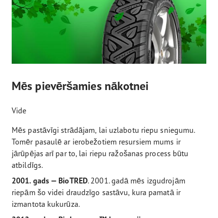
Mēs pievēršamies nākotnei
Vide
Mēs pastāvīgi strādājam, lai uzlabotu riepu sniegumu.
Tomēr pasaulē ar ierobežotiem resursiem mums ir
jārūpējas arī par to, lai riepu ražošanas process būtu
atbildīgs.
2001. gads — BioTRED
. 2001. gadā mēs izgudrojām
riepām šo videi draudzīgo sastāvu, kura pamatā ir
izmantota kukurūza.