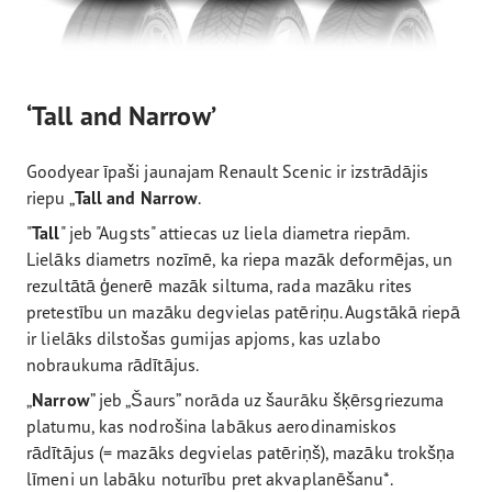
‘Tall and Narrow’
Goodyear īpaši jaunajam Renault Scenic ir izstrādājis
riepu „
Tall and Narrow
.
"
Tall
" jeb "Augsts" attiecas uz liela diametra riepām.
Lielāks diametrs nozīmē, ka riepa mazāk deformējas, un
rezultātā ģenerē mazāk siltuma, rada mazāku rites
pretestību un mazāku degvielas patēriņu. Augstākā riepā
ir lielāks dilstošas gumijas apjoms, kas uzlabo
nobraukuma rādītājus.
„
Narrow
” jeb „Šaurs” norāda uz šaurāku šķērsgriezuma
platumu, kas nodrošina labākus aerodinamiskos
rādītājus (= mazāks degvielas patēriņš), mazāku trokšņa
līmeni un labāku noturību pret akvaplanēšanu*.