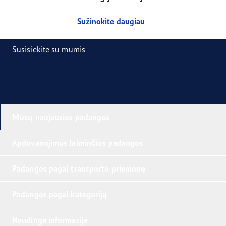
Sužinokite daugiau
Susisiekite su mumis
Mūsų naujausios padangos
Apdovanojimus laiminčios padangos
Padangos pagal transporto priemonę
Padangos pagal kategoriją
Naudinga informacija