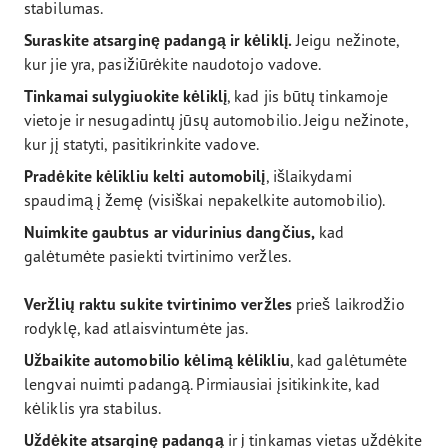
stabilumas.
Suraskite atsarginę padangą ir kėliklį.
Jeigu nežinote,
kur jie yra, pasižiūrėkite naudotojo vadove.
Tinkamai sulygiuokite kėliklį
, kad jis būtų tinkamoje
vietoje ir nesugadintų jūsų automobilio. Jeigu nežinote,
kur jį statyti, pasitikrinkite vadove.
Pradėkite kėlikliu kelti automobilį
, išlaikydami
spaudimą į žemę (visiškai nepakelkite automobilio).
Nuimkite gaubtus ar vidurinius dangčius,
kad
galėtumėte pasiekti tvirtinimo veržles.
Veržlių raktu sukite tvirtinimo veržles
prieš laikrodžio
rodyklę, kad atlaisvintumėte jas.
Užbaikite automobilio kėlimą kėlikliu
, kad galėtumėte
lengvai nuimti padangą. Pirmiausiai įsitikinkite, kad
kėliklis yra stabilus.
Uždėkite atsarginę padangą
ir į tinkamas vietas uždėkite