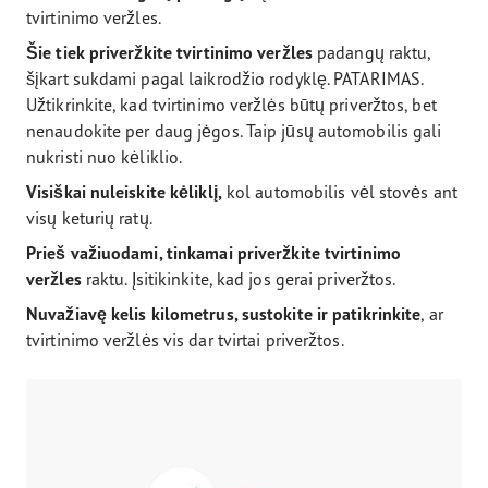
tvirtinimo veržles.
Šie tiek priveržkite tvirtinimo veržles
padangų raktu,
šįkart sukdami pagal laikrodžio rodyklę. PATARIMAS.
Užtikrinkite, kad tvirtinimo veržlės būtų priveržtos, bet
nenaudokite per daug jėgos. Taip jūsų automobilis gali
nukristi nuo kėliklio.
Visiškai nuleiskite kėliklį,
kol automobilis vėl stovės ant
visų keturių ratų.
Prieš važiuodami, tinkamai priveržkite tvirtinimo
veržles
raktu. Įsitikinkite, kad jos gerai priveržtos.
Nuvažiavę kelis kilometrus, sustokite ir patikrinkite
, ar
tvirtinimo veržlės vis dar tvirtai priveržtos.