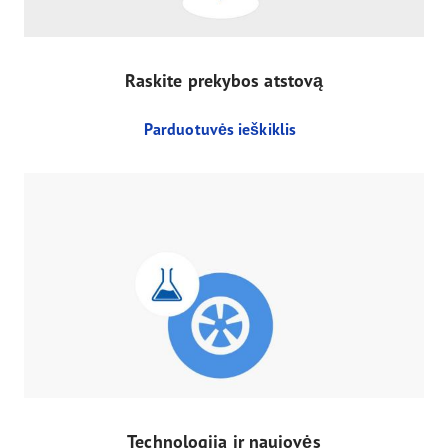
Raskite prekybos atstovą
Parduotuvės ieškiklis
Technologija ir naujovės