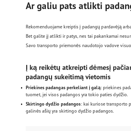
Ar galiu pats atlikti pada
Rekomenduojame kreiptis į padangų pardavėją arba au
Bet galite jį atlikti ir patys, nes tai pakankamai nesu
Savo transporto priemonės naudotojo vadove visuom
Į ką reikėtų atkreipti dėmesį pačia
padangų sukeitimą vietomis
Priekines padangas perkeliant į galą
: priekines pad
tuomet, jei visos padangos yra tokio paties dydžio.
Skirtingo dydžio padangos
: kai kuriose transporto 
galinės ašių yra skirtingo dydžio padangos.