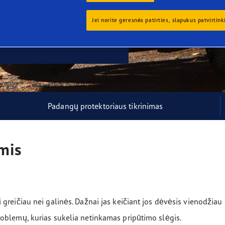
or 4Seasons Gen-3
Jei norite geresnės patirties, slapukus patvirtink
Padangų protektoriaus tikrinimas
mis
reičiau nei galinės. Dažnai jas keičiant jos dėvėsis vienodžiau ir
oblemų, kurias sukelia netinkamas pripūtimo slėgis.