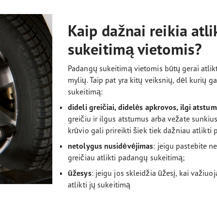
Kaip dažnai reikia atl
sukeitimą vietomis?
Padangų sukeitimą vietomis būtų gerai atlikt
mylių. Taip pat yra kitų veiksnių, dėl kurių ga
sukeitimą:
dideli greičiai, didelės apkrovos, ilgi atstum
greičiu ir ilgus atstumus arba vežate sunki
krūvio gali prireikti šiek tiek dažniau atlik
netolygus nusidėvėjimas
: jeigu pastebite n
greičiau atlikti padangų sukeitimą;
ūžesys
: jeigu jos skleidžia ūžesį, kai važiuoja
atlikti jų sukeitimą