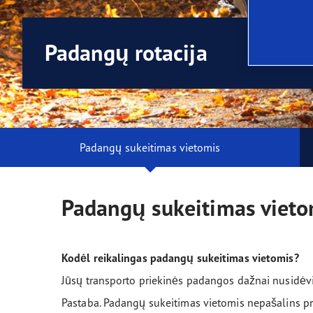
Padangų priežiūra
Automobilių gamintojai (OE)
Vect
Padangų rotacija
Padangų sukeitimas vietomis
Padangų sukeitimas vieto
Kodėl reikalingas padangų sukeitimas vietomis?
Jūsų transporto priekinės padangos dažnai nusidėvi g
Pastaba. Padangų sukeitimas vietomis nepašalins pr