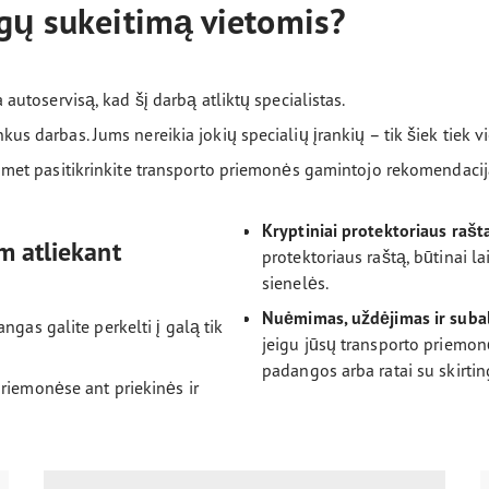
ngų sukeitimą vietomis?
toservisą, kad šį darbą atliktų specialistas.
nkus darbas. Jums nereikia jokių specialių įrankių – tik šiek tiek v
et pasitikrinkite transporto priemonės gamintojo rekomendacij
Kryptiniai protektoriaus rašta
m atliekant
protektoriaus raštą, būtinai l
sienelės.
Nuėmimas, uždėjimas ir suba
angas galite perkelti į galą tik
jeigu jūsų transporto priemon
padangos arba ratai su skirting
priemonėse ant priekinės ir