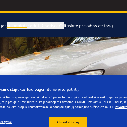
ijos
Sužinokite
Kodėl „Goodyear“?
Raskite prekybos atstovą
ngų keitimas ir montavimas
ros energija varomų transporto priemonių ateitį
UltraGrip Per
rginės padangos
le F1 Supersport“ asortimentą
UltraGrip Ice 
year Blimp
jame slapukus, kad pagerintume jūsų patirtį.
year RACING
atvirtinti slapukus geriausiai patirčiai“ padėsite pasirūpinti, kad svetainė veiktų geriau, pavyzd
s, taip pat galėsime suprasti, kaip naudojatės svetaine ir rodyti jums aktualų turinį. Slapukų 
 kada pakeisti slapukų nustatymuose, o daugiau apie jų naudojimą sužinosite mūsų
Privatum
e F1 Asymmetric 6
statymai
Atsisakyti visų