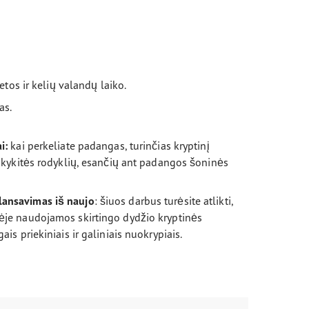
ietos ir kelių valandų laiko.
as.
i:
kai perkeliate padangas, turinčias kryptinį
aikykitės rodyklių, esančių ant padangos šoninės
lansavimas iš naujo
: šiuos darbus turėsite atlikti,
ėje naudojamos skirtingo dydžio kryptinės
ais priekiniais ir galiniais nuokrypiais.