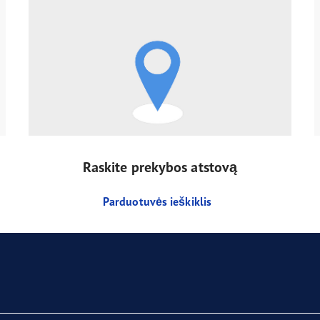
Raskite prekybos atstovą
Parduotuvės ieškiklis