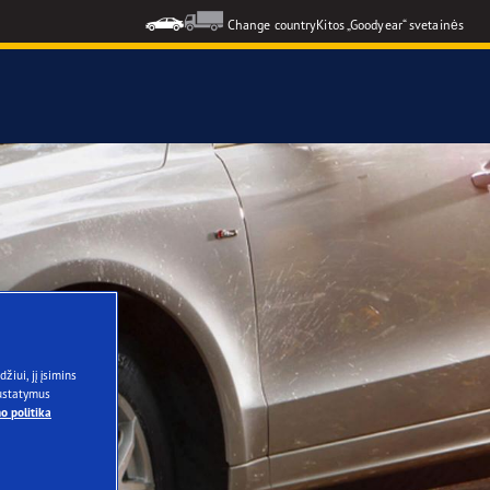
Change country
Kitos „Goodyear“ svetainės
formance 3
3
žiui, jį įsimins
nustatymus
o politika