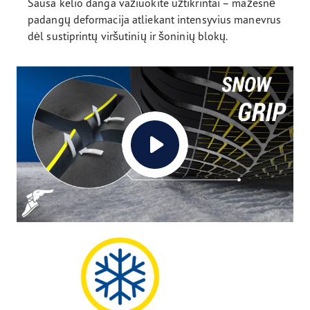
Sausa kelio danga važiuokite užtikrintai – mažesnė
padangų deformacija atliekant intensyvius manevrus
dėl sustiprintų viršutinių ir šoninių blokų.