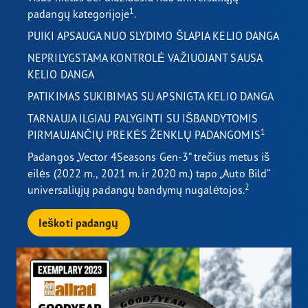
1
padangų kategorijoje
.
PUIKI APSAUGA NUO SLYDIMO ŠLAPIA KELIO DANGA
NEPRILYGSTAMA KONTROLĖ VAŽIUOJANT SAUSA
KELIO DANGA
PATIKIMAS SUKIBIMAS SU APSNIGTA KELIO DANGA
TARNAUJA ILGIAU PALYGINTI SU IŠBANDYTOMIS
1
PIRMAUJANČIŲ PREKĖS ŽENKLŲ PADANGOMIS
Padangos „Vector 4Seasons Gen-3“ trečius metus iš
eilės (2022 m., 2021 m. ir 2020 m.) tapo „Auto Bild“
2
universaliųjų padangų bandymų nugalėtojos.
Ieškoti padangų