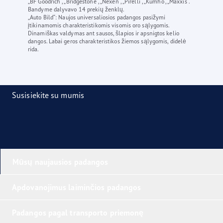
„BF Goodrich“, „Bridgestone“, „Nexen“, „Pirelli“, „Kumho“, „Maxxis“.
Bandyme dalyvavo 14 prekių ženklų.
„Auto Bild“: Naujos universaliosios padangos pasižymi
įtikinamomis charakteristikomis visomis oro sąlygomis.
Dinamiškas valdymas ant sausos, šlapios ir apsnigtos kelio
dangos. Labai geros charakteristikos žiemos sąlygomis, didelė
rida.
Susisiekite su mumis
Mūsų naujausios padangos
Apdovanojimus laiminčios padangos
Padangos pagal transporto priemonę