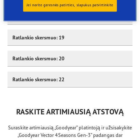
Jei norite geresnės patirties, slapukus patvirtinkite
Ratlankio skersmuo: 18
Ratlankio skersmuo: 19
Ratlankio skersmuo: 20
Ratlankio skersmuo: 22
RASKITE ARTIMIAUSIĄ ATSTOVĄ
Suraskite artimiausią „Goodyear“ platintoją ir užsisakykite
„Goodyear Vector 4Seasons Gen-3“ padangas dar