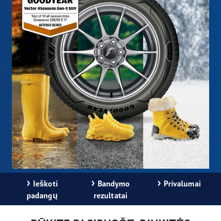
›
›
›
Ieškoti
Bandymo
Privalumai
padangų
rezultatai