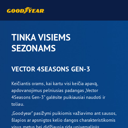
TINKA VISIEMS
SEZONAMS
VECTOR 4SEASONS GEN-3
Keičiantis orams, kai kartu visi keičia apavą,
apdovanojimus pelniusias padangas „Vector
4Seasons Gen-3“ galėsite puikiausiai naudoti ir
toliau.
„Goodyear“ pasižymi puikiomis važiavimo ant sausos,
šlapios ar apsnigtos kelio dangos charakteristikomis
visus metus bei didžiausia rida universaliųjų