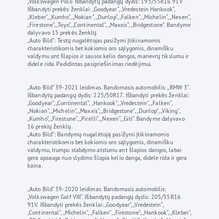
„Volkswagen Polo“ Išbandytų padangų dydis: 195/55R16 91V
Išbandyti prekės ženklai: „Goodyear“, „Vredestein Hankook“,
„Kleber“, „Kumho“, „Nokian“, „Dunlop“, „Falken“, „Michelin“, „Nexen“,
„Firestone“, „Toyo“, „Continental“, „Maxxis“, „Bridgestone“. Bandyme
dalyvavo 15 prekės ženklų.
„Auto Bild“: Testų nugalėtojas pasižymi įtikinamomis
charakteristikomis bet kokiomis oro sąlygomis, dinamišku
valdymu ant šlapios ir sausos kelio dangos, manevrų tikslumu ir
didele rida. Padidintas pasipriešinimas riedėjimui.
„Auto Bild“ 39-2021 leidimas. Bandomasis automobilis: „BMW 3“.
Išbandytų padangų dydis: 225/50R17. Išbandyti prekės ženklai:
„Goodyear“, „Continental“, „Hankook“, „Vredestein“, „Falken“,
„Nokian“, „Michelin“, „Maxxis“, „Bridgestone“, „Dunlop“, „Viking“,
„Kumho“, „Firestone“, „Pirelli“, „Nexen“, „Giti“. Bandyme dalyvavo
16 prekių ženklų.
„Auto Bild“: Bandymų nugalėtoją pasižymi įtikinamomis
charakteristikomis bet kokiomis oro sąlygomis, dinamišku
valdymu, trumpu stabdymo atstumu ant šlapios dangos, labai
gera apsauga nuo slydimo šlapia kelio danga, didele rida ir gera
kaina.
„Auto Bild“ 39-2020 leidimas. Bandomasis automobilis:
„Volkswagen Golf VIII“. Išbandytų padangų dydis: 205/55R16
91V. Išbandyti prekės ženklai: „Goodyear“, „Vredestein“,
„Continental“, „Michelin“, „Falken“, „Firestone“, „Hankook“, „Kleber“,