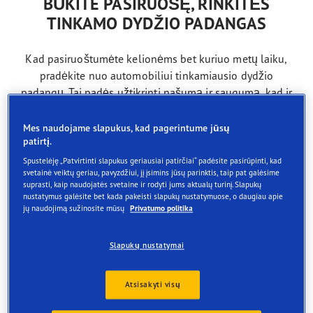
BŪKITE PASIRUOŠĘ, RINKITĖS
TINKAMO DYDŽIO PADANGAS
Kad pasiruoštumėte kelionėms bet kuriuo metų laiku,
pradėkite nuo automobiliui tinkamiausio dydžio
padangų. Tai padės užtikrinti našumą ir saugumą, kad ir
kur sugalvotumėte keliauti. Pasinaudokite mūsų padangų
paieška ir raskite tinkamiausias:
Mes naudojame slapukus, kad pagerintume jūsų
patirtį.
Ratlankio skersmuo: 14
Spustelėję „Patvirtinti slapukus geriausiai patirčiai“ padėsite pasirūpinti, kad
svetainė veiktų geriau, pavyzdžiui, jį įsimins jūsų parinktis, taip pat galėsime
suprasti, kaip naudojatės svetaine ir rodyti jums aktualų turinį. Slapukų
nustatymus galėsite bet kada pakeisti slapukų nustatymuose, o daugiau apie
Ratlankio skersmuo: 15
jų naudojimą sužinosite mūsų
Privatumo politika
Slapukų nustatymai
Ratlankio skersmuo: 16
Atsisakyti visų
Ratlankio skersmuo: 17