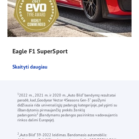
Eagle F1 SuperSport
Skaityti daugiau
1
2022 m., 2021 m. ir 2020 m. „Auto Bild“ bandymų rezultatai
parodė, kad „Goodyear Vector 4Seasons Gen-3“ pasižymi
didžiausia rida universaliųjų padangų kategorijoje, palyginti su
išbandytomis pirmaujančių prekės ženklų
2
padangomis
(Bandymams padangos pasirinktos vadovaujantis
rinkos dalimi Europoje).
2
„Auto Bild“ 39-2022 leidimas. Bandomasis automobilis: