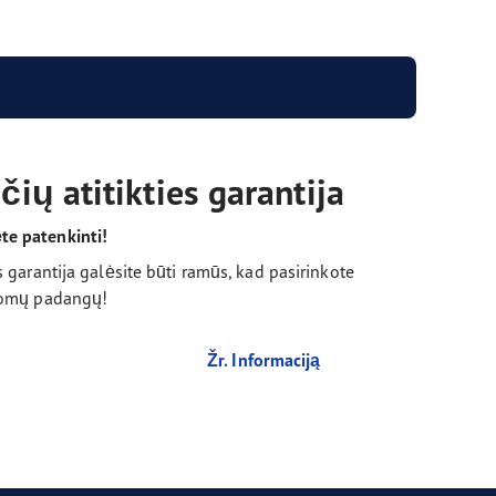
ių atitikties garantija
e patenkinti!
 garantija galėsite būti ramūs, kad pasirinkote
ūlomų padangų!
Žr. Informaciją