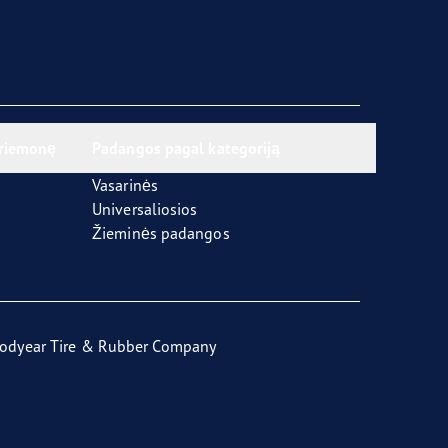
priemonę
Padangos pagal kategoriją
Vasarinės
Universaliosios
Žieminės padangos
odyear Tire & Rubber Company