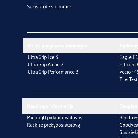
Susisiekite su mumis
Mūsų naujausios padangos
Apdovan
UltraGrip Ice 3
Eagle F1
UltraGrip Arctic 2
Efficien
UltraGrip Performance 3
Vector 
Tire Tes
Naudinga informacija
Daugiau
Padangų pirkimo vadovas
Bendrov
Raskite prekybos atstovą
Goodyea
Susisiek