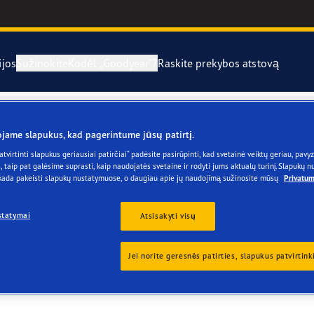
ijos
Sužinokite
Kodėl „Goodyear“?
Raskite prekybos atstovą
ngų keitimas ir montavimas
ros energija varomų transporto priemonių ateitį
UltraGrip Per
jame slapukus, kad pagerintume jūsų patirtį.
atvirtinti slapukus geriausiai patirčiai“ padėsite pasirūpinti, kad svetainė veiktų geriau, pavyzd
rginės padangos
le F1 Supersport“ asortimentą
UltraGrip Ice 
s, taip pat galėsime suprasti, kaip naudojatės svetaine ir rodyti jums aktualų turinį. Slapukų 
 internete ir parduotuvėse. Šis puslapis – tai patogus informacijos
 kada pakeisti slapukų nustatymuose, o daugiau apie jų naudojimą sužinosite mūsų
Privatum
year Blimp
statymai
Atsisakyti visų
ize in our catalog
year RACING
Jei norite geresnės patirties, slapukus patvirtink
e F1 Asymmetric 6