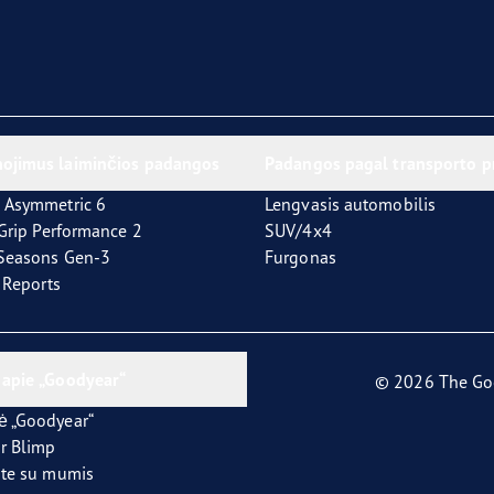
ojimus laiminčios padangos
Padangos pagal transporto 
 Asymmetric 6
Lengvasis automobilis
tGrip Performance 2
SUV/4x4
4Seasons Gen-3
Furgonas
t Reports
 apie „Goodyear“
© 2026 The Go
ė „Goodyear“
r Blimp
ite su mumis