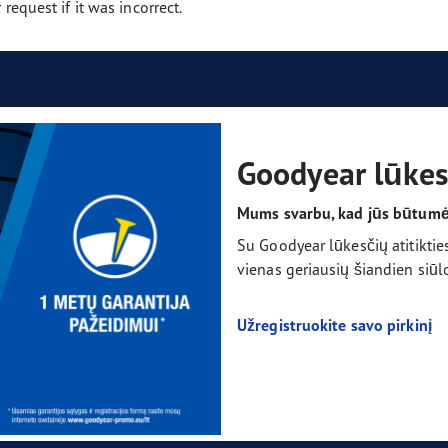
request if it was incorrect.
or 4Seasons Gen-3
Goodyear lūkesč
Mums svarbu, kad jūs būtumėt
Su Goodyear lūkesčių atitikties
vienas geriausių šiandien si
Užregistruokite savo pirkinį