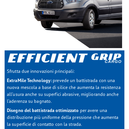
Sfrutta due innovazioni principali:
ExtraMile Technology:
prevede un battistrada con una
nuova mescola a base di silice che aumenta la resistenza
all’usura anche su superfici abrasive, migliorando anche
l’aderenza su bagnato.
Disegno del battistrada ottimizzato
per avere una
distribuzione più uniforme della pressione che aumenta
la superficie di contatto con la strada.