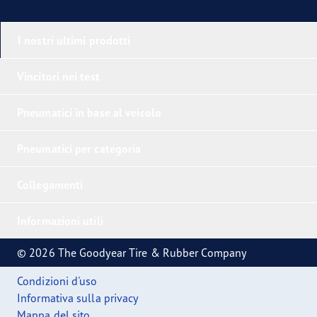
I nostri ultimi prodotti
Vincitori nei test
Pneumatici in base al veicolo
Pneumatici per categoria
Collegamenti
Informazioni utili
© 2026 The Goodyear Tire & Rubber Company
Condizioni d'uso
Informativa sulla privacy
Mappa del sito