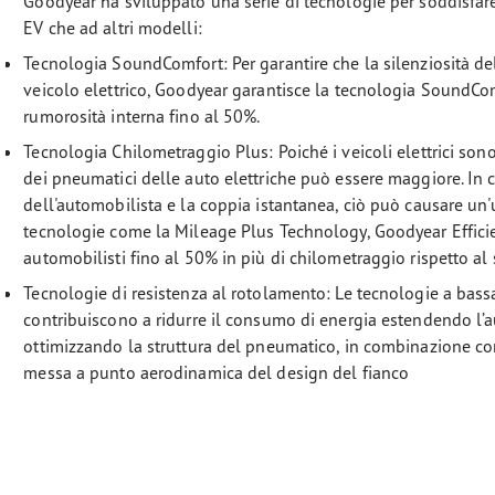
Goodyear ha sviluppato una serie di tecnologie per soddisfare
EV che ad altri modelli:
Tecnologia SoundComfort: Per garantire che la silenziosità de
veicolo elettrico, Goodyear garantisce la tecnologia SoundComf
rumorosità interna fino al 50%.
Tecnologia Chilometraggio Plus: Poiché i veicoli elettrici sono 
dei pneumatici delle auto elettriche può essere maggiore. In
dell'automobilista e la coppia istantanea, ciò può causare un'
tecnologie come la Mileage Plus Technology, Goodyear Efficie
automobilisti fino al 50% in più di chilometraggio rispetto al
Tecnologie di resistenza al rotolamento: Le tecnologie a bass
contribuiscono a ridurre il consumo di energia estendendo l’
ottimizzando la struttura del pneumatico, in combinazione co
messa a punto aerodinamica del design del fianco