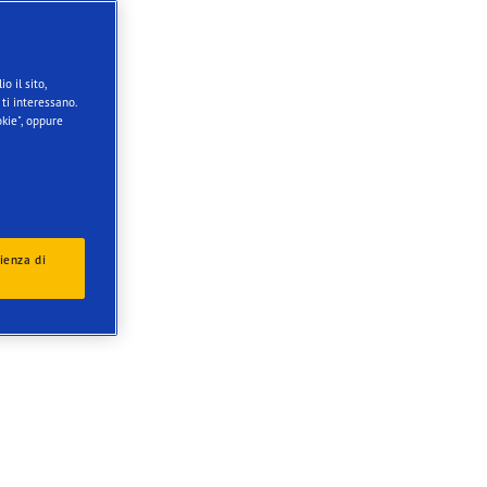
o il sito,
ti interessano.
kie", oppure
ienza di