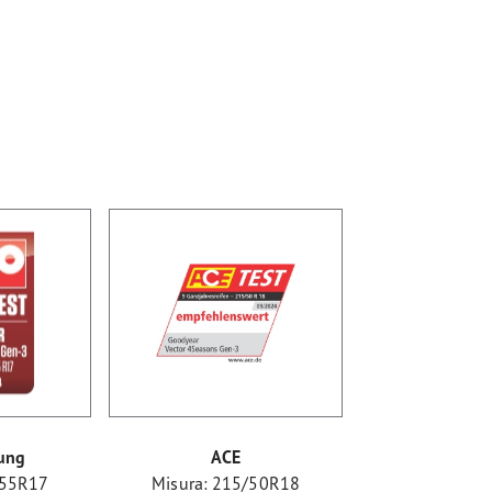
ung
ACE
/55R17
Misura: 215/50R18