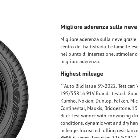
Migliore aderenza sulla neve
Migliore aderenza sulla neve grazie
centro del battistrada. Le lamelle es
nel punto di intersezione, stimolando
migliore aderenza.
Highest mileage
**Auto Bild issue 39-2022. Test car: 
195/55R16 91V. Brands tested: Good
Kumho, Nokian, Dunlop, Falken, Mich
Continental, Maxxis, Bridgestone. 15
Bild: Test winner with convincing dri
conditions, dynamic wet and dry hand
mileage. Increased rolling resistance
BMW 3-series. Test size: 225/50R17. 