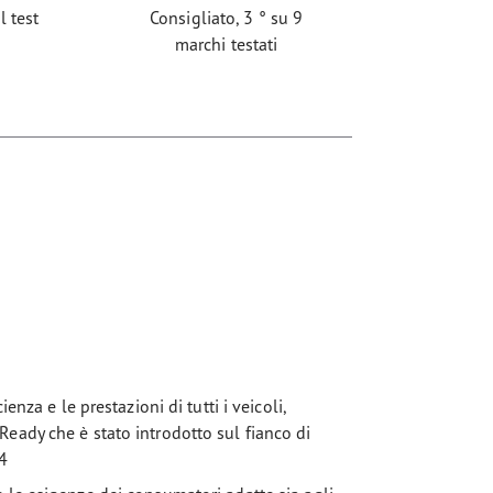
l test
Consigliato, 3 ° su 9
marchi testati
enza e le prestazioni di tutti i veicoli,
eady che è stato introdotto sul fianco di
24