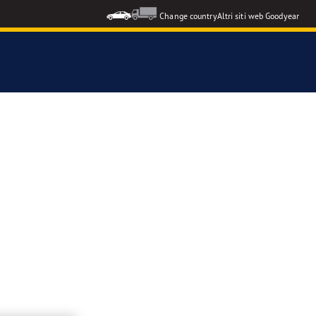
Change country
Altri siti web Goodyear