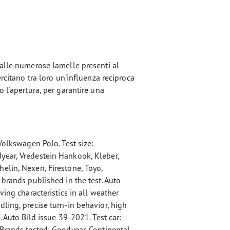
 alle numerose lamelle presenti al
ercitano tra loro un'influenza reciproca
 l'apertura, per garantire una
Volkswagen Polo. Test size:
year, Vredestein Hankook, Kleber,
elin, Nexen, Firestone, Toyo,
 brands published in the test. Auto
ving characteristics in all weather
ling, precise turn-in behavior, high
. Auto Bild issue 39-2021. Test car:
Brands tested: Goodyear, Continental,