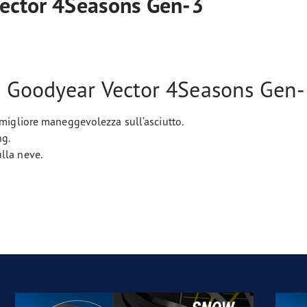
Vector 4Seasons Gen-3
i Goodyear Vector 4Seasons Gen-
 migliore maneggevolezza sull’asciutto.
ng.
lla neve.