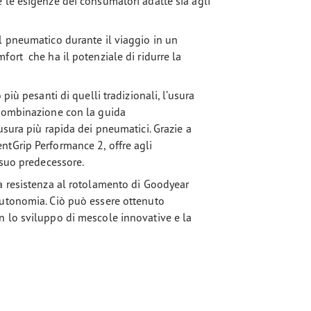
 le esigenze dei consumatori adatte sia agli
l pneumatico durante il viaggio in un
ort che ha il potenziale di ridurre la
più pesanti di quelli tradizionali, l’usura
 combinazione con la guida
usura più rapida dei pneumatici. Grazie a
ntGrip Performance 2, offre agli
 suo predecessore.
a resistenza al rotolamento di Goodyear
autonomia. Ciò può essere ottenuto
n lo sviluppo di mescole innovative e la